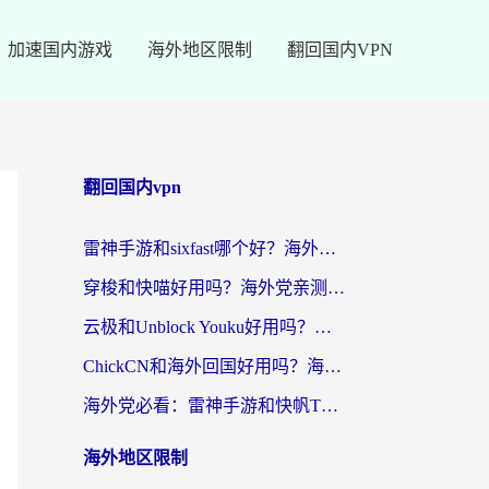
加速国内游戏
海外地区限制
翻回国内VPN
翻回国内vpn
雷神手游和sixfast哪个好？海外党亲测3款回国加速器，教你选对不踩坑
穿梭和快喵好用吗？海外党亲测：小众加速器对比+番茄加速器深度体验
云极和Unblock Youku好用吗？海外党亲测+2026回国加速器避坑指南
ChickCN和海外回国好用吗？海外党2026亲测：从手游到影音，选对加速器的3个关键
海外党必看：雷神手游和快帆TV版好用吗？3步选对回国加速器不踩坑
海外地区限制