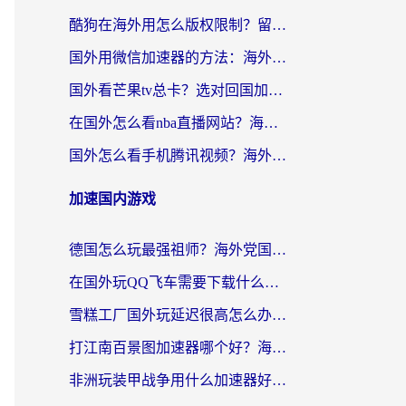
酷狗在海外用怎么版权限制？留学生亲测：3步解决听国内音乐难题
国外用微信加速器的方法：海外党无缝连接国内生活的实用指南
国外看芒果tv总卡？选对回国加速器，轻松追《浪姐》不费劲
在国外怎么看nba直播网站？海外党专属体育观赛指南，告别地区限制！
国外怎么看手机腾讯视频？海外党亲测有效的追剧加速器选择指南
加速国内游戏
德国怎么玩最强祖师？海外党国服游戏加速器选择全攻略（附宝可梦Online实测）
在国外玩QQ飞车需要下载什么加速器呢？海外党亲测有效的国服游戏加速指南
雪糕工厂国外玩延迟很高怎么办？海外玩家国服游戏加速终极攻略（附实测推荐）
打江南百景图加速器哪个好？海外党踩坑N次后，终于找到不卡的秘诀
非洲玩装甲战争用什么加速器好？海外党亲测有效的国服游戏加速方案