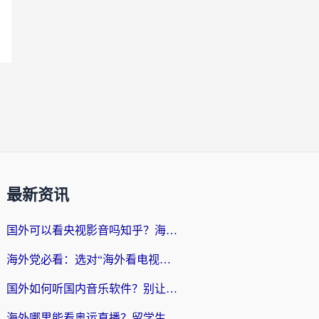
最新资讯
国外可以看央视影音吗知乎？海外党亲测有效的回国加速方案
海外党必看：选对“海外看电视剧软件”，再也不用愁国内剧刷不了
国外如何听国内音乐软件？别让地域限制，断了你的中文歌单
海外哪里能看奥运直播？留学生&海外华人必看的体育赛事观赛终极指南