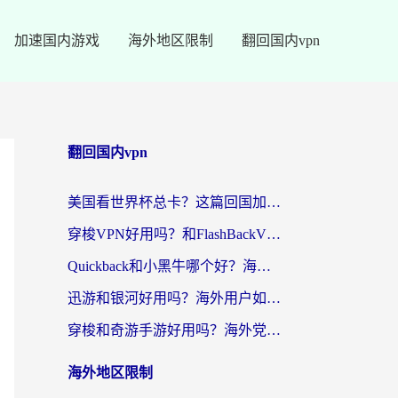
加速国内游戏
海外地区限制
翻回国内vpn
翻回国内vpn
美国看世界杯总卡？这篇回国加速器指南帮你无缝刷国内资源（附苹果手机VPN设置步骤）
穿梭VPN好用吗？和FlashBackVPN对比哪个回国效果更好？
Quickback和小黑牛哪个好？海外党亲测指南，选对回国加速器秒回国内
迅游和银河好用吗？海外用户如何选择回国加速器实现无缝访问国内资源
穿梭和奇游手游好用吗？海外党亲测3款回国加速器，附蜜蜂加速器七天试用攻略
海外地区限制