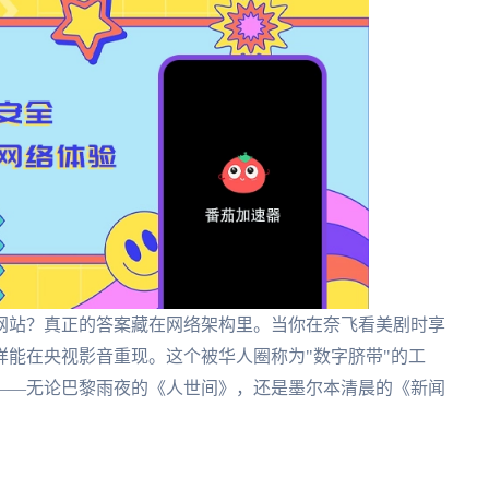
网站？真正的答案藏在网络架构里。当你在奈飞看美剧时享
样能在央视影音重现。这个被华人圈称为"数字脐带"的工
——无论巴黎雨夜的《人世间》，还是墨尔本清晨的《新闻