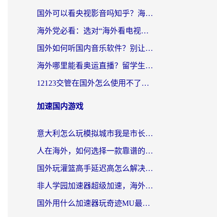
国外可以看央视影音吗知乎？海外党亲测有效的回国加速方案
海外党必看：选对“海外看电视剧软件”，再也不用愁国内剧刷不了
国外如何听国内音乐软件？别让地域限制，断了你的中文歌单
海外哪里能看奥运直播？留学生&海外华人必看的体育赛事观赛终极指南
12123交管在国外怎么使用不了？海外华人必看的无缝访问国内资源指南
加速国内游戏
意大利怎么玩模拟城市我是市长？海外党国服游戏加速终极攻略（附三国3量子特攻解决办法）
人在海外，如何选择一款靠谱的玩剑灵2加速器？
国外玩灌篮高手延迟高怎么解决？海外玩家国服游戏加速终极指南
非人学园加速器超级加速，海外玩家重返国服的通行证
国外用什么加速器玩奇迹MU最好？2026海外玩家国服游戏加速全攻略