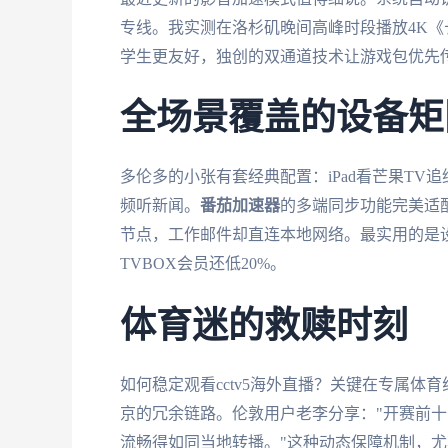
专线。我实测在洛杉矶晚间高峰时段播放4K
学生更友好，独创的双通道技术让游戏包优先
全场景覆盖的设备矩
多伦多的小张有套经典配置：iPad看芒果TV追
频听新闻。
番茄加速器
的多端同步功能完美适
节点，工作邮件却直连本地网络。最实用的是
TVBOX会员还低20%。
体育迷的救赎时刻
如何稳定观看cctv5海外直播？关键在专属体
京的冗余链路。伦敦用户老李分享："开赛前十分
流畅得如同当地转播。"这种动态保障机制，