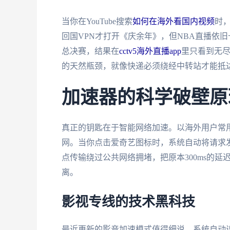
当你在YouTube搜索
如何在海外看国内视频
时
回国VPN才打开《庆余年》，但NBA直播依
总决赛，结果在
cctv5海外直播app
里只看到无
的天然瓶颈，就像快递必须绕经中转站才能抵
加速器的科学破壁原
真正的钥匙在于智能网络加速。以海外用户常
网。当你点击爱奇艺图标时，系统自动将请求
点传输绕过公共网络拥堵，把原本300ms的延
离。
影视专线的技术黑科技
最近更新的影音加速模式值得细说。系统自动识