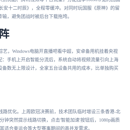
《长安十二时辰》，全程零缓冲。对同时玩国服《原神》的留
传输，避免团战时被后台下载拖垮。
阵
综艺，Windows电脑开直播吧看中超，安卓备用机挂着央视
配：手机上开启智能分流后，系统自动将视频流量引向上海
设备数无上限设计，全家五台设备共用的成本，比单独购买
育线路优化。上周欧冠决赛前，技术团队临时增设三条香港-北
钟突然提示线路切换，点击'智能加速'按钮后，1080p画质
尤其适合奥运会等大型赛事期间的高并发需求。