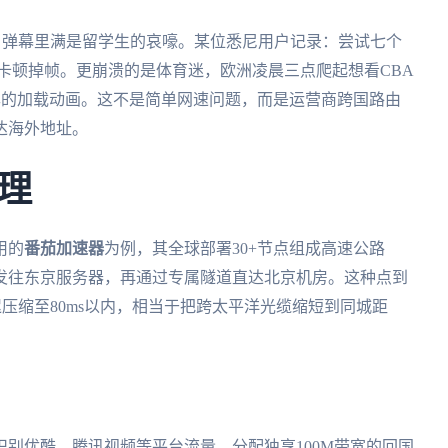
，弹幕里满是留学生的哀嚎。某位悉尼用户记录：尝试七个
旧卡顿掉帧。更崩溃的是体育迷，欧洲凌晨三点爬起想看CBA
尽的加载动画。这不是简单网速问题，而是运营商跨国路由
达海外地址。
理
用的
番茄加速器
为例，其全球部署30+节点组成高速公路
发往东京服务器，再通过专属隧道直达北京机房。这种点到
迟压缩至80ms以内，相当于把跨太平洋光缆缩短到同城距
别优酷、腾讯视频等平台流量，分配独享100M带宽的回国