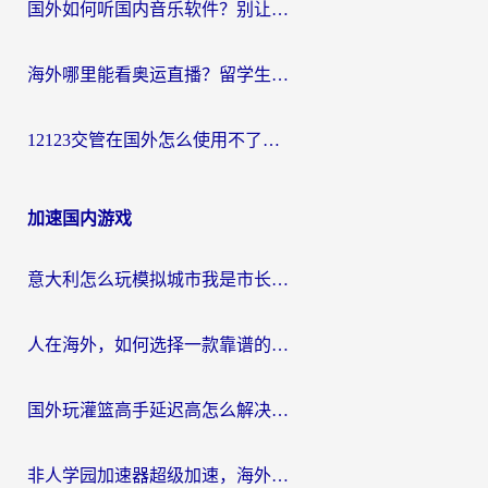
国外如何听国内音乐软件？别让地域限制，断了你的中文歌单
海外哪里能看奥运直播？留学生&海外华人必看的体育赛事观赛终极指南
12123交管在国外怎么使用不了？海外华人必看的无缝访问国内资源指南
加速国内游戏
意大利怎么玩模拟城市我是市长？海外党国服游戏加速终极攻略（附三国3量子特攻解决办法）
人在海外，如何选择一款靠谱的玩剑灵2加速器？
国外玩灌篮高手延迟高怎么解决？海外玩家国服游戏加速终极指南
非人学园加速器超级加速，海外玩家重返国服的通行证