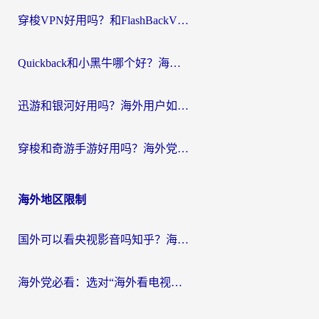
穿梭VPN好用吗？和FlashBackVPN对比哪个回国效果更好？
Quickback和小黑牛哪个好？海外党亲测指南，选对回国加速器秒回国内
迅游和银河好用吗？海外用户如何选择回国加速器实现无缝访问国内资源
穿梭和奇游手游好用吗？海外党亲测3款回国加速器，附蜜蜂加速器七天试用攻略
海外地区限制
国外可以看央视影音吗知乎？海外党亲测有效的回国加速方案
海外党必看：选对“海外看电视剧软件”，再也不用愁国内剧刷不了