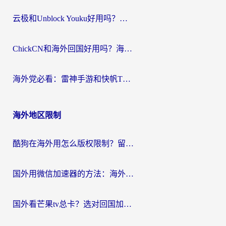
云极和Unblock Youku好用吗？海外党亲测+2026回国加速器避坑指南
ChickCN和海外回国好用吗？海外党2026亲测：从手游到影音，选对加速器的3个关键
海外党必看：雷神手游和快帆TV版好用吗？3步选对回国加速器不踩坑
海外地区限制
酷狗在海外用怎么版权限制？留学生亲测：3步解决听国内音乐难题
国外用微信加速器的方法：海外党无缝连接国内生活的实用指南
国外看芒果tv总卡？选对回国加速器，轻松追《浪姐》不费劲