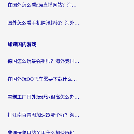
在国外怎么看nba直播网站？海外党专属体育观赛指南，告别地区限制！
国外怎么看手机腾讯视频？海外党亲测有效的追剧加速器选择指南
加速国内游戏
德国怎么玩最强祖师？海外党国服游戏加速器选择全攻略（附宝可梦Online实测）
在国外玩QQ飞车需要下载什么加速器呢？海外党亲测有效的国服游戏加速指南
雪糕工厂国外玩延迟很高怎么办？海外玩家国服游戏加速终极攻略（附实测推荐）
打江南百景图加速器哪个好？海外党踩坑N次后，终于找到不卡的秘诀
非洲玩装甲战争用什么加速器好？海外党亲测有效的国服游戏加速方案