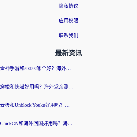
隐私协议
应用权限
联系我们
最新资讯
雷神手游和sixfast哪个好？海外党亲测3款回国加速器，教你选对不踩坑
穿梭和快喵好用吗？海外党亲测：小众加速器对比+番茄加速器深度体验
云极和Unblock Youku好用吗？海外党亲测+2026回国加速器避坑指南
ChickCN和海外回国好用吗？海外党2026亲测：从手游到影音，选对加速器的3个关键