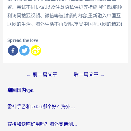
置、尝试不同协议,以及注意隐私保护等措施,我们就能顺
利访问搜狐视频、微信等被封锁的内容,重新融入中国互
联网的生活。海外生活不再受限,享受中国互联网的精彩!
Spread the love
文
←
前一篇文章
后一篇文章
→
章
翻回国内vpn
导
航
雷神手游和sixfast哪个好？海外党亲测3款回国加速器，教你选对不踩坑
穿梭和快喵好用吗？海外党亲测：小众加速器对比+番茄加速器深度体验