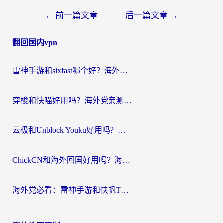
文
←
前一篇文章
后一篇文章
→
章
翻回国内vpn
导
航
雷神手游和sixfast哪个好？海外党亲测3款回国加速器，教你选对不踩坑
穿梭和快喵好用吗？海外党亲测：小众加速器对比+番茄加速器深度体验
云极和Unblock Youku好用吗？海外党亲测+2026回国加速器避坑指南
ChickCN和海外回国好用吗？海外党2026亲测：从手游到影音，选对加速器的3个关键
海外党必看：雷神手游和快帆TV版好用吗？3步选对回国加速器不踩坑