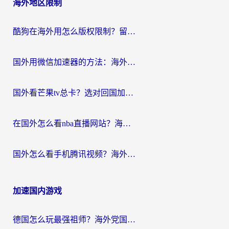
海外地区限制
酷狗在海外用怎么版权限制？留学生亲测：3步解决听国内音乐难题
国外用微信加速器的方法：海外党无缝连接国内生活的实用指南
国外看芒果tv总卡？选对回国加速器，轻松追《浪姐》不费劲
在国外怎么看nba直播网站？海外党专属体育观赛指南，告别地区限制！
国外怎么看手机腾讯视频？海外党亲测有效的追剧加速器选择指南
加速国内游戏
德国怎么玩最强祖师？海外党国服游戏加速器选择全攻略（附宝可梦Online实测）