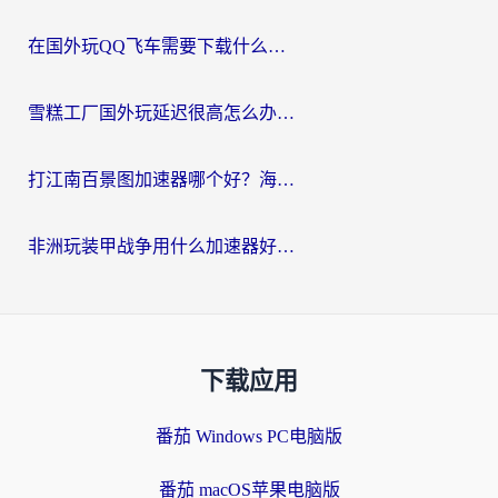
在国外玩QQ飞车需要下载什么加速器呢？海外党亲测有效的国服游戏加速指南
雪糕工厂国外玩延迟很高怎么办？海外玩家国服游戏加速终极攻略（附实测推荐）
打江南百景图加速器哪个好？海外党踩坑N次后，终于找到不卡的秘诀
非洲玩装甲战争用什么加速器好？海外党亲测有效的国服游戏加速方案
下载应用
番茄 Windows PC电脑版
番茄 macOS苹果电脑版