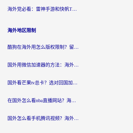
海外党必看：雷神手游和快帆TV版好用吗？3步选对回国加速器不踩坑
海外地区限制
酷狗在海外用怎么版权限制？留学生亲测：3步解决听国内音乐难题
国外用微信加速器的方法：海外党无缝连接国内生活的实用指南
国外看芒果tv总卡？选对回国加速器，轻松追《浪姐》不费劲
在国外怎么看nba直播网站？海外党专属体育观赛指南，告别地区限制！
国外怎么看手机腾讯视频？海外党亲测有效的追剧加速器选择指南