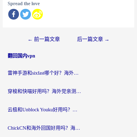
Spread the love
文
←
前一篇文章
后一篇文章
→
章
翻回国内vpn
导
航
雷神手游和sixfast哪个好？海外党亲测3款回国加速器，教你选对不踩坑
穿梭和快喵好用吗？海外党亲测：小众加速器对比+番茄加速器深度体验
云极和Unblock Youku好用吗？海外党亲测+2026回国加速器避坑指南
ChickCN和海外回国好用吗？海外党2026亲测：从手游到影音，选对加速器的3个关键