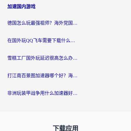
加速国内游戏
德国怎么玩最强祖师？海外党国服游戏加速器选择全攻略（附宝可梦Online实测）
在国外玩QQ飞车需要下载什么加速器呢？海外党亲测有效的国服游戏加速指南
雪糕工厂国外玩延迟很高怎么办？海外玩家国服游戏加速终极攻略（附实测推荐）
打江南百景图加速器哪个好？海外党踩坑N次后，终于找到不卡的秘诀
非洲玩装甲战争用什么加速器好？海外党亲测有效的国服游戏加速方案
下载应用