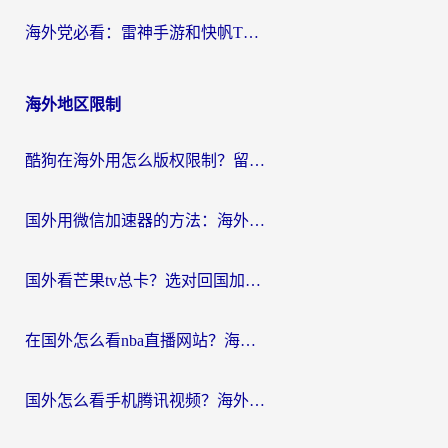
海外党必看：雷神手游和快帆TV版好用吗？3步选对回国加速器不踩坑
海外地区限制
酷狗在海外用怎么版权限制？留学生亲测：3步解决听国内音乐难题
国外用微信加速器的方法：海外党无缝连接国内生活的实用指南
国外看芒果tv总卡？选对回国加速器，轻松追《浪姐》不费劲
在国外怎么看nba直播网站？海外党专属体育观赛指南，告别地区限制！
国外怎么看手机腾讯视频？海外党亲测有效的追剧加速器选择指南