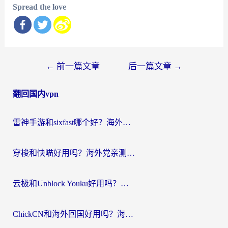
Spread the love
文
←
前一篇文章
后一篇文章
→
章
翻回国内vpn
导
航
雷神手游和sixfast哪个好？海外党亲测3款回国加速器，教你选对不踩坑
穿梭和快喵好用吗？海外党亲测：小众加速器对比+番茄加速器深度体验
云极和Unblock Youku好用吗？海外党亲测+2026回国加速器避坑指南
ChickCN和海外回国好用吗？海外党2026亲测：从手游到影音，选对加速器的3个关键