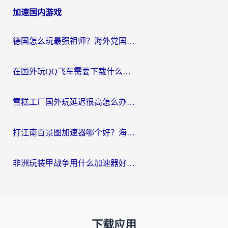
加速国内游戏
德国怎么玩最强祖师？海外党国服游戏加速器选择全攻略（附宝可梦Online实测）
在国外玩QQ飞车需要下载什么加速器呢？海外党亲测有效的国服游戏加速指南
雪糕工厂国外玩延迟很高怎么办？海外玩家国服游戏加速终极攻略（附实测推荐）
打江南百景图加速器哪个好？海外党踩坑N次后，终于找到不卡的秘诀
非洲玩装甲战争用什么加速器好？海外党亲测有效的国服游戏加速方案
下载应用