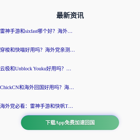
最新资讯
雷神手游和sixfast哪个好？海外党亲测3款回国加速器，教你选对不踩坑
穿梭和快喵好用吗？海外党亲测：小众加速器对比+番茄加速器深度体验
云极和Unblock Youku好用吗？海外党亲测+2026回国加速器避坑指南
ChickCN和海外回国好用吗？海外党2026亲测：从手游到影音，选对加速器的3个关键
海外党必看：雷神手游和快帆TV版好用吗？3步选对回国加速器不踩坑
下载App免费加速回国