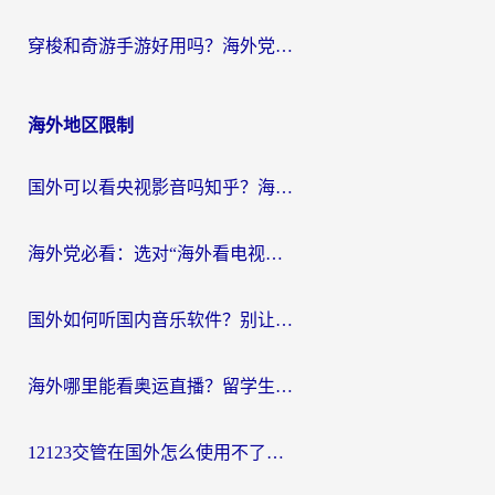
穿梭和奇游手游好用吗？海外党亲测3款回国加速器，附蜜蜂加速器七天试用攻略
海外地区限制
国外可以看央视影音吗知乎？海外党亲测有效的回国加速方案
海外党必看：选对“海外看电视剧软件”，再也不用愁国内剧刷不了
国外如何听国内音乐软件？别让地域限制，断了你的中文歌单
海外哪里能看奥运直播？留学生&海外华人必看的体育赛事观赛终极指南
12123交管在国外怎么使用不了？海外华人必看的无缝访问国内资源指南