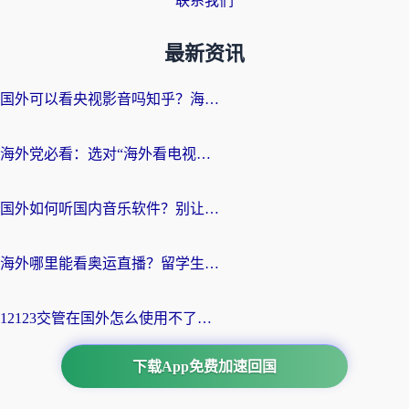
联系我们
最新资讯
国外可以看央视影音吗知乎？海外党亲测有效的回国加速方案
海外党必看：选对“海外看电视剧软件”，再也不用愁国内剧刷不了
国外如何听国内音乐软件？别让地域限制，断了你的中文歌单
海外哪里能看奥运直播？留学生&海外华人必看的体育赛事观赛终极指南
12123交管在国外怎么使用不了？海外华人必看的无缝访问国内资源指南
下载App免费加速回国