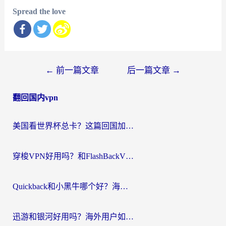
Spread the love
文
←
前一篇文章
后一篇文章
→
章
翻回国内vpn
导
航
美国看世界杯总卡？这篇回国加速器指南帮你无缝刷国内资源（附苹果手机VPN设置步骤）
穿梭VPN好用吗？和FlashBackVPN对比哪个回国效果更好？
Quickback和小黑牛哪个好？海外党亲测指南，选对回国加速器秒回国内
迅游和银河好用吗？海外用户如何选择回国加速器实现无缝访问国内资源