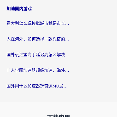
加速国内游戏
意大利怎么玩模拟城市我是市长？海外党国服游戏加速终极攻略（附三国3量子特攻解决办法）
人在海外，如何选择一款靠谱的玩剑灵2加速器？
国外玩灌篮高手延迟高怎么解决？海外玩家国服游戏加速终极指南
非人学园加速器超级加速，海外玩家重返国服的通行证
国外用什么加速器玩奇迹MU最好？2026海外玩家国服游戏加速全攻略