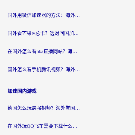
国外用微信加速器的方法：海外党无缝连接国内生活的实用指南
国外看芒果tv总卡？选对回国加速器，轻松追《浪姐》不费劲
在国外怎么看nba直播网站？海外党专属体育观赛指南，告别地区限制！
国外怎么看手机腾讯视频？海外党亲测有效的追剧加速器选择指南
加速国内游戏
德国怎么玩最强祖师？海外党国服游戏加速器选择全攻略（附宝可梦Online实测）
在国外玩QQ飞车需要下载什么加速器呢？海外党亲测有效的国服游戏加速指南