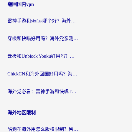
翻回国内vpn
导
航
雷神手游和sixfast哪个好？海外党亲测3款回国加速器，教你选对不踩坑
穿梭和快喵好用吗？海外党亲测：小众加速器对比+番茄加速器深度体验
云极和Unblock Youku好用吗？海外党亲测+2026回国加速器避坑指南
ChickCN和海外回国好用吗？海外党2026亲测：从手游到影音，选对加速器的3个关键
海外党必看：雷神手游和快帆TV版好用吗？3步选对回国加速器不踩坑
海外地区限制
酷狗在海外用怎么版权限制？留学生亲测：3步解决听国内音乐难题