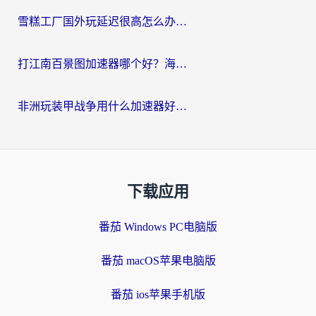
雪糕工厂国外玩延迟很高怎么办？海外玩家国服游戏加速终极攻略（附实测推荐）
打江南百景图加速器哪个好？海外党踩坑N次后，终于找到不卡的秘诀
非洲玩装甲战争用什么加速器好？海外党亲测有效的国服游戏加速方案
下载应用
番茄 Windows PC电脑版
番茄 macOS苹果电脑版
番茄 ios苹果手机版