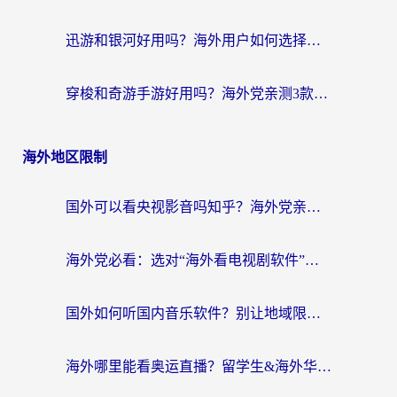
迅游和银河好用吗？海外用户如何选择回国加速器实现无缝访问国内资源
穿梭和奇游手游好用吗？海外党亲测3款回国加速器，附蜜蜂加速器七天试用攻略
海外地区限制
国外可以看央视影音吗知乎？海外党亲测有效的回国加速方案
海外党必看：选对“海外看电视剧软件”，再也不用愁国内剧刷不了
国外如何听国内音乐软件？别让地域限制，断了你的中文歌单
海外哪里能看奥运直播？留学生&海外华人必看的体育赛事观赛终极指南