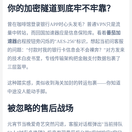
你的加密隧道到底牢不牢靠？
曾在咖啡馆登录银行APP时心头发毛？普通VPN只是流
量中转站，而回国加速器应是信息保险库。看着
番茄加
速器
启程按钮旁闪烁的"AES-256"标识，想起当初问客服
的问题："付款时我的银行卡信息会不会裸奔？"对方发来
的技术白皮书里，专线传输架构把金融支付数据包裹了
三层盔甲。
这种踏实感，类似收到海关加封的转运包裹——你知道
中途没人能动手脚。
被忽略的售后战场
元宵节当晚爱奇艺突然闪退，客服对话框弹出"当前排队