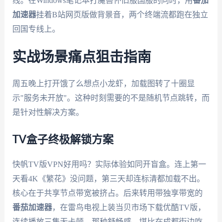
线。在Windows笔记本打魔兽怀旧服国服的同时，用
番茄
加速器
挂着B站网页版做背景音，两个终端流都跑在独立
回国专线上。
实战场景痛点狙击指南
周五晚上打开饿了么想点小龙虾，加载图转了十圈显
示"服务未开放"。这种时刻需要的不是随机节点跳转，而
是针对性解决方案。
TV盒子终极解锁方案
快帆TV版VPN好用吗？实际体验如同开盲盒。连上第一
天看4K《繁花》没问题，第三天却连标清都加载不出。
核心在于共享节点带宽被挤占。后来转用带独享带宽的
番茄加速器
，在雷鸟电视上装当贝市场下载优酷TV版，
连续播放三集无卡顿。那种舒畅感，堪比在成都街边吃