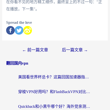
在你看不见的地方精工细作，最终呈上的不过一句："正
在播放，下一集"。
Spread the love
←
前一篇文章
后一篇文章
→
翻回国内vpn
美国看世界杯总卡？这篇回国加速器指南帮你无缝刷国内资源（附苹果手机VPN设置步骤）
穿梭VPN好用吗？和FlashBackVPN对比哪个回国效果更好？
Quickback和小黑牛哪个好？海外党亲测指南，选对回国加速器秒回国内