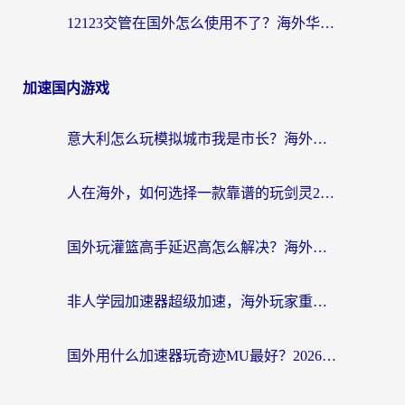
12123交管在国外怎么使用不了？海外华人必看的无缝访问国内资源指南
加速国内游戏
意大利怎么玩模拟城市我是市长？海外党国服游戏加速终极攻略（附三国3量子特攻解决办法）
人在海外，如何选择一款靠谱的玩剑灵2加速器？
国外玩灌篮高手延迟高怎么解决？海外玩家国服游戏加速终极指南
非人学园加速器超级加速，海外玩家重返国服的通行证
国外用什么加速器玩奇迹MU最好？2026海外玩家国服游戏加速全攻略