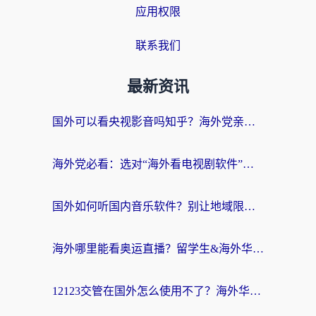
应用权限
联系我们
最新资讯
国外可以看央视影音吗知乎？海外党亲测有效的回国加速方案
海外党必看：选对“海外看电视剧软件”，再也不用愁国内剧刷不了
国外如何听国内音乐软件？别让地域限制，断了你的中文歌单
海外哪里能看奥运直播？留学生&海外华人必看的体育赛事观赛终极指南
12123交管在国外怎么使用不了？海外华人必看的无缝访问国内资源指南