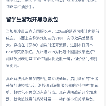
到正宗红油抄手。
留学生游戏开黑急救包
当加州凌晨三点连国服吃鸡，120ms的延迟可能让你提前
成盒。市面上宣称游戏加速的VPN，实测效果差距极
大。穿梭在《原神》加载时还算流畅，进副本打周本
Boss却突然飙红。九州连VPN对比哪个回国效果更好？
测试数据表明其UDP传输优化更胜一筹，但价格门槛明
显更高。
真正解决延迟噩梦的密钥是专线通道。启用番茄的"王者
荣耀加速模式"后，洛杉矶到深圳服务器的路径被智能裁
剪，数据包不再绕道东京节点。现在进团战前开个加速
器，就像篮球赛前系紧鞋带——动作微小但关乎胜负。