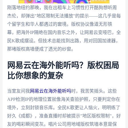
刚落地纽约那晚，我在出租车上习惯性打开酷狗想听周
杰伦，却弹出"地区限制无法播放"的提示——这几乎是每
个留学生和华人都遇过的窘境。版权协议像道无形铁
幕，把海外IP隔绝在国内音乐之外，让网易云变哑巴，全
民K歌成摆设。但技术总能找到出路，用对回国加速器，
那堵版权高墙便成了透光的纱窗。
网易云在海外能听吗？版权困局
比你想象的复杂
当室友问我
网易云在海外能听吗
时，我苦笑摇头。这些
APP检测IP的地理位置就像海关查验护照，只要判定你在
境外，立刻封锁音乐库。全民K歌更让人恼火，明明练了
好久《成都》，准备直播时却被提示"地区版权限制"，好
友的喝彩瞬间变灰。唱片公司用地域版权筑墙本意是保