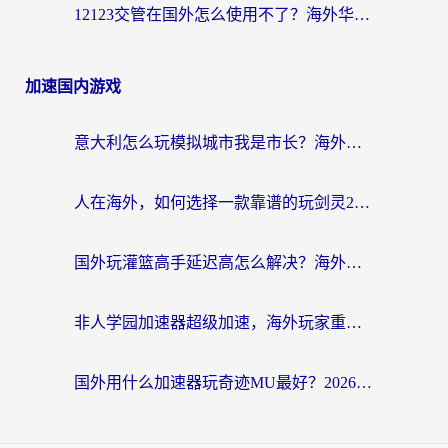
12123交管在国外怎么使用不了？海外华人必看的无缝访问国内资源指南
加速国内游戏
意大利怎么玩模拟城市我是市长？海外党国服游戏加速终极攻略（附三国3量子特攻解决办法）
人在海外，如何选择一款靠谱的玩剑灵2加速器？
国外玩灌篮高手延迟高怎么解决？海外玩家国服游戏加速终极指南
非人学园加速器超级加速，海外玩家重返国服的通行证
国外用什么加速器玩奇迹MU最好？2026海外玩家国服游戏加速全攻略