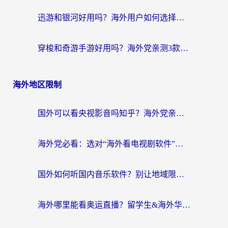
迅游和银河好用吗？海外用户如何选择回国加速器实现无缝访问国内资源
穿梭和奇游手游好用吗？海外党亲测3款回国加速器，附蜜蜂加速器七天试用攻略
海外地区限制
国外可以看央视影音吗知乎？海外党亲测有效的回国加速方案
海外党必看：选对“海外看电视剧软件”，再也不用愁国内剧刷不了
国外如何听国内音乐软件？别让地域限制，断了你的中文歌单
海外哪里能看奥运直播？留学生&海外华人必看的体育赛事观赛终极指南