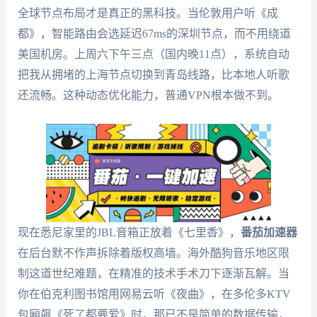
全球节点布局才是真正的黑科技。当伦敦用户听《成
都》，智能路由会选延迟67ms的深圳节点，而不用绕道
美国机房。上周六下午三点（国内晚11点），系统自动
把我从拥堵的上海节点切换到青岛线路，比本地人听歌
还流畅。这种动态优化能力，普通VPN根本做不到。
现在悉尼家里的JBL音箱正放着《七里香》，
番茄加速器
在后台默不作声拆除着版权高墙。海外酷狗音乐地区限
制这道世纪难题，在精准的技术手术刀下逐渐瓦解。当
你在伯克利图书馆用网易云听《夜曲》，在多伦多KTV
包厢飙《死了都要爱》时，那已不是简单的数据传输，