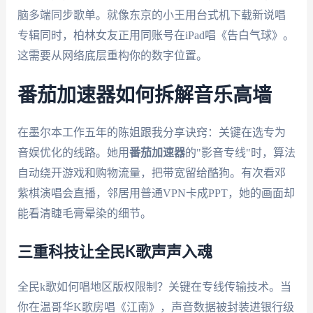
脑多端同步歌单。就像东京的小王用台式机下载新说唱
专辑同时，柏林女友正用同账号在iPad唱《告白气球》。
这需要从网络底层重构你的数字位置。
番茄加速器如何拆解音乐高墙
在墨尔本工作五年的陈姐跟我分享诀窍：关键在选专为
音娱优化的线路。她用
番茄加速器
的"影音专线"时，算法
自动绕开游戏和购物流量，把带宽留给酷狗。有次看邓
紫棋演唱会直播，邻居用普通VPN卡成PPT，她的画面却
能看清睫毛膏晕染的细节。
三重科技让全民K歌声声入魂
全民k歌如何唱地区版权限制？关键在专线传输技术。当
你在温哥华K歌房唱《江南》，声音数据被封装进银行级