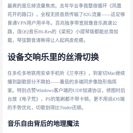
最爽的是忘掉流量焦虑。去年毕业季我整宿循环《凤凰
花开的路口》，全程无损音质传输了82G流量——这足够
普通VPN用户用半年。百兆独享带宽就像音乐高速公
路，连QQ音乐Hi-Res的《梁祝》小提琴版都能丝滑加
载，琴弦颤音清晰得让人起鸡皮疙瘩。
设备交响乐里的丝滑切换
在多伦多地铁用安卓手机听《兰亭序》，到家切Mac继续
播到副歌部分不跳拍——番茄的多端同步像隐形指挥
家。特别点赞Windows客户端的UDP加速协议，修图时后
台放《电子荒》，PS的笔刷都不带卡顿。更不用说iOS端
的手势优化，切歌划得比Tinder还顺。
音乐自由背后的地理魔法