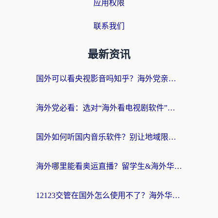
应用权限
联系我们
最新资讯
国外可以看央视影音吗知乎？海外党亲测有效的回国加速方案
海外党必看：选对“海外看电视剧软件”，再也不用愁国内剧刷不了
国外如何听国内音乐软件？别让地域限制，断了你的中文歌单
海外哪里能看奥运直播？留学生&海外华人必看的体育赛事观赛终极指南
12123交管在国外怎么使用不了？海外华人必看的无缝访问国内资源指南