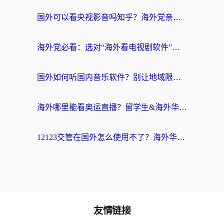
国外可以看央视影音吗知乎？海外党亲测有效的回国加速方案
海外党必看：选对“海外看电视剧软件”，再也不用愁国内剧刷不了
国外如何听国内音乐软件？别让地域限制，断了你的中文歌单
海外哪里能看奥运直播？留学生&海外华人必看的体育赛事观赛终极指南
12123交管在国外怎么使用不了？海外华人必看的无缝访问国内资源指南
友情链接