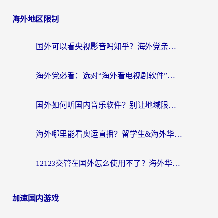
海外地区限制
国外可以看央视影音吗知乎？海外党亲测有效的回国加速方案
海外党必看：选对“海外看电视剧软件”，再也不用愁国内剧刷不了
国外如何听国内音乐软件？别让地域限制，断了你的中文歌单
海外哪里能看奥运直播？留学生&海外华人必看的体育赛事观赛终极指南
12123交管在国外怎么使用不了？海外华人必看的无缝访问国内资源指南
加速国内游戏