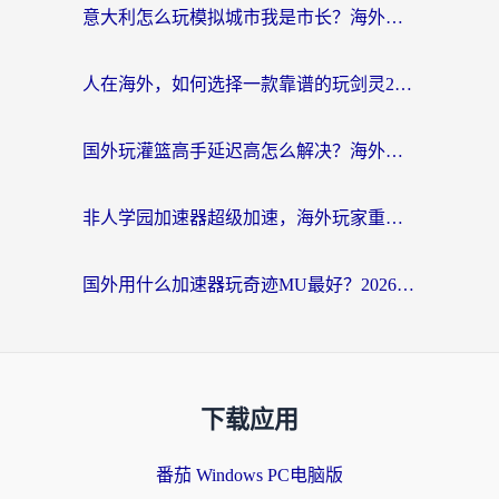
意大利怎么玩模拟城市我是市长？海外党国服游戏加速终极攻略（附三国3量子特攻解决办法）
人在海外，如何选择一款靠谱的玩剑灵2加速器？
国外玩灌篮高手延迟高怎么解决？海外玩家国服游戏加速终极指南
非人学园加速器超级加速，海外玩家重返国服的通行证
国外用什么加速器玩奇迹MU最好？2026海外玩家国服游戏加速全攻略
下载应用
番茄 Windows PC电脑版