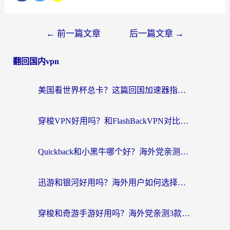
←
前一篇文章
后一篇文章
→
翻回国内vpn
美国看世界杯总卡？这篇回国加速器指南帮你无缝刷国内资源（附苹果手机VPN设置步骤）
穿梭VPN好用吗？和FlashBackVPN对比哪个回国效果更好？
Quickback和小黑牛哪个好？海外党亲测指南，选对回国加速器秒回国内
迅游和银河好用吗？海外用户如何选择回国加速器实现无缝访问国内资源
穿梭和奇游手游好用吗？海外党亲测3款回国加速器，附蜜蜂加速器七天试用攻略