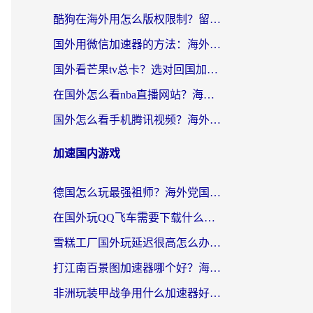
酷狗在海外用怎么版权限制？留学生亲测：3步解决听国内音乐难题
国外用微信加速器的方法：海外党无缝连接国内生活的实用指南
国外看芒果tv总卡？选对回国加速器，轻松追《浪姐》不费劲
在国外怎么看nba直播网站？海外党专属体育观赛指南，告别地区限制！
国外怎么看手机腾讯视频？海外党亲测有效的追剧加速器选择指南
加速国内游戏
德国怎么玩最强祖师？海外党国服游戏加速器选择全攻略（附宝可梦Online实测）
在国外玩QQ飞车需要下载什么加速器呢？海外党亲测有效的国服游戏加速指南
雪糕工厂国外玩延迟很高怎么办？海外玩家国服游戏加速终极攻略（附实测推荐）
打江南百景图加速器哪个好？海外党踩坑N次后，终于找到不卡的秘诀
非洲玩装甲战争用什么加速器好？海外党亲测有效的国服游戏加速方案