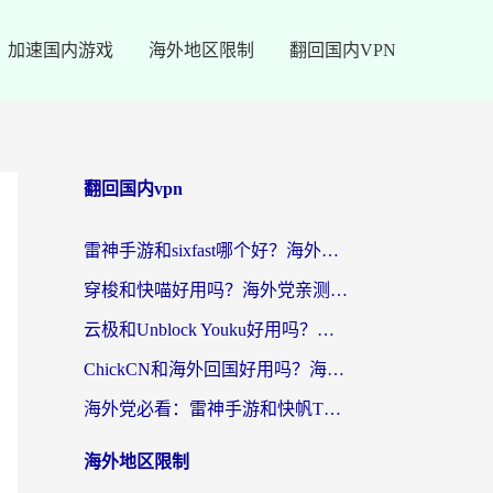
加速国内游戏
海外地区限制
翻回国内VPN
翻回国内vpn
雷神手游和sixfast哪个好？海外党亲测3款回国加速器，教你选对不踩坑
穿梭和快喵好用吗？海外党亲测：小众加速器对比+番茄加速器深度体验
云极和Unblock Youku好用吗？海外党亲测+2026回国加速器避坑指南
ChickCN和海外回国好用吗？海外党2026亲测：从手游到影音，选对加速器的3个关键
海外党必看：雷神手游和快帆TV版好用吗？3步选对回国加速器不踩坑
海外地区限制