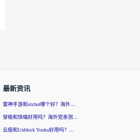
最新资讯
雷神手游和sixfast哪个好？海外党亲测3款回国加速器，教你选对不踩坑
穿梭和快喵好用吗？海外党亲测：小众加速器对比+番茄加速器深度体验
云极和Unblock Youku好用吗？海外党亲测+2026回国加速器避坑指南