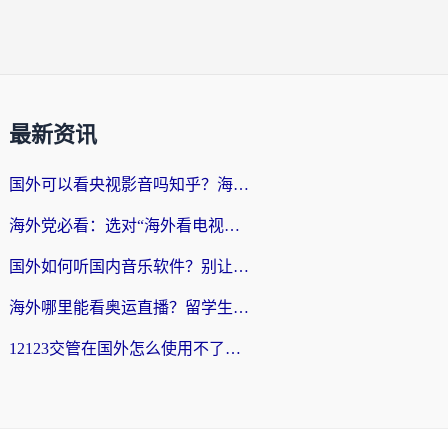
最新资讯
国外可以看央视影音吗知乎？海外党亲测有效的回国加速方案
海外党必看：选对“海外看电视剧软件”，再也不用愁国内剧刷不了
国外如何听国内音乐软件？别让地域限制，断了你的中文歌单
海外哪里能看奥运直播？留学生&海外华人必看的体育赛事观赛终极指南
12123交管在国外怎么使用不了？海外华人必看的无缝访问国内资源指南