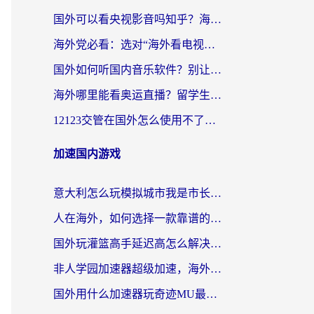
国外可以看央视影音吗知乎？海外党亲测有效的回国加速方案
海外党必看：选对“海外看电视剧软件”，再也不用愁国内剧刷不了
国外如何听国内音乐软件？别让地域限制，断了你的中文歌单
海外哪里能看奥运直播？留学生&海外华人必看的体育赛事观赛终极指南
12123交管在国外怎么使用不了？海外华人必看的无缝访问国内资源指南
加速国内游戏
意大利怎么玩模拟城市我是市长？海外党国服游戏加速终极攻略（附三国3量子特攻解决办法）
人在海外，如何选择一款靠谱的玩剑灵2加速器？
国外玩灌篮高手延迟高怎么解决？海外玩家国服游戏加速终极指南
非人学园加速器超级加速，海外玩家重返国服的通行证
国外用什么加速器玩奇迹MU最好？2026海外玩家国服游戏加速全攻略