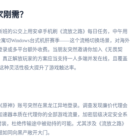
家刚需？
斯班的公交上用安卓手机刷《流放之路》每日任务，中午用
公寓切Windows台式机肝赛季——这个流畅切换场景，对海外
登录或多平台额外收费。当朋友突然邀请你加入《无畏契
。真正解放玩家的方案应当支持一人多端并发在线，且覆盖
台自动适配。这种灵活性极大提升了游戏触达率。
《原神》账号突然在黑龙江异地登录。调查发现廉价代理会
加速器本质在代理你的全部游戏流量，加密层级决定安全系
封装，杜绝传输途中被劫持的可能。尤其涉及《流放之路》
据如同向黑产敞开大门。