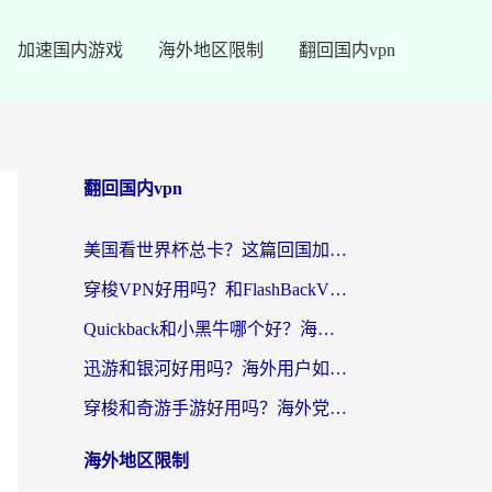
加速国内游戏
海外地区限制
翻回国内vpn
翻回国内vpn
美国看世界杯总卡？这篇回国加速器指南帮你无缝刷国内资源（附苹果手机VPN设置步骤）
穿梭VPN好用吗？和FlashBackVPN对比哪个回国效果更好？
Quickback和小黑牛哪个好？海外党亲测指南，选对回国加速器秒回国内
迅游和银河好用吗？海外用户如何选择回国加速器实现无缝访问国内资源
穿梭和奇游手游好用吗？海外党亲测3款回国加速器，附蜜蜂加速器七天试用攻略
海外地区限制