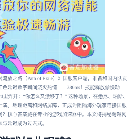
路（Path of Exile）》国服客户端，准备和国内队友
色延迟数字瞬间浇灭热情——386ms！技能释放像慢动
rd里炸开：“你怎么又漂移了？” 这种场景，在悉尼、珀斯、
上演。地理距离和网络屏障，正成为阻隔海外玩家连接国服
畅？核心答案藏在专业的游戏加速器中。本文将揭秘跨越网
顿与延迟成为过去式。