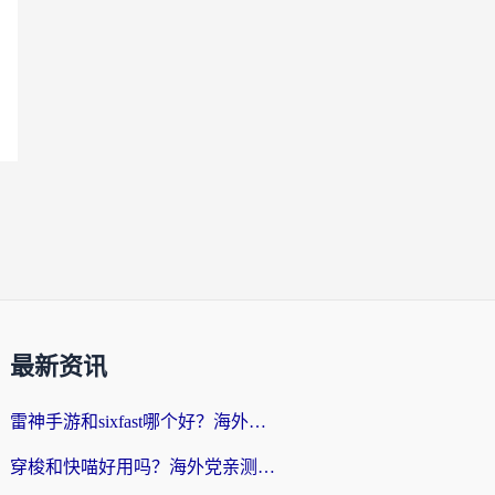
最新资讯
雷神手游和sixfast哪个好？海外党亲测3款回国加速器，教你选对不踩坑
穿梭和快喵好用吗？海外党亲测：小众加速器对比+番茄加速器深度体验