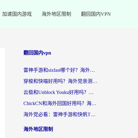
加速国内游戏
海外地区限制
翻回国内VPN
翻回国内vpn
雷神手游和sixfast哪个好？海外党亲测3款回国加速器，教你选对不踩坑
穿梭和快喵好用吗？海外党亲测：小众加速器对比+番茄加速器深度体验
云极和Unblock Youku好用吗？海外党亲测+2026回国加速器避坑指南
ChickCN和海外回国好用吗？海外党2026亲测：从手游到影音，选对加速器的3个关键
海外党必看：雷神手游和快帆TV版好用吗？3步选对回国加速器不踩坑
海外地区限制