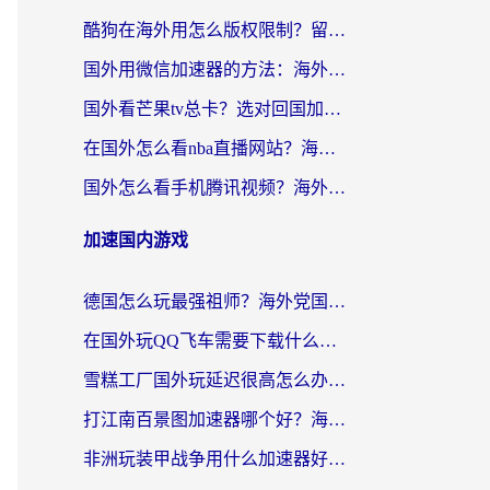
酷狗在海外用怎么版权限制？留学生亲测：3步解决听国内音乐难题
国外用微信加速器的方法：海外党无缝连接国内生活的实用指南
国外看芒果tv总卡？选对回国加速器，轻松追《浪姐》不费劲
在国外怎么看nba直播网站？海外党专属体育观赛指南，告别地区限制！
国外怎么看手机腾讯视频？海外党亲测有效的追剧加速器选择指南
加速国内游戏
德国怎么玩最强祖师？海外党国服游戏加速器选择全攻略（附宝可梦Online实测）
在国外玩QQ飞车需要下载什么加速器呢？海外党亲测有效的国服游戏加速指南
雪糕工厂国外玩延迟很高怎么办？海外玩家国服游戏加速终极攻略（附实测推荐）
打江南百景图加速器哪个好？海外党踩坑N次后，终于找到不卡的秘诀
非洲玩装甲战争用什么加速器好？海外党亲测有效的国服游戏加速方案