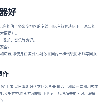
速器好
家提供了多条多地区的专线,可以有效解决以下问题:1. 提
度大幅提升。
戏、视频、音乐等资源。
私安全。
番茄加速器,即使身在澳洲,也能像在国内一样畅玩阴阳师等国服
表作
PG手游,以日本阴阳道文化为背景,融合了和风元素和和式美
斗,收集式神,探索神秘的阴阳世界。凭借精美的画风、深度
心。