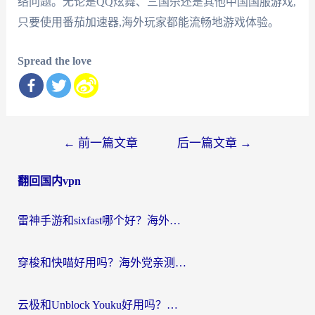
络问题。无论是QQ炫舞、三国杀还是其他中国国服游戏,
只要使用番茄加速器,海外玩家都能流畅地游戏体验。
Spread the love
文
←
前一篇文章
后一篇文章
→
章
翻回国内vpn
导
航
雷神手游和sixfast哪个好？海外党亲测3款回国加速器，教你选对不踩坑
穿梭和快喵好用吗？海外党亲测：小众加速器对比+番茄加速器深度体验
云极和Unblock Youku好用吗？海外党亲测+2026回国加速器避坑指南