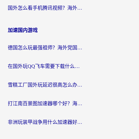
国外怎么看手机腾讯视频？海外党亲测有效的追剧加速器选择指南
加速国内游戏
德国怎么玩最强祖师？海外党国服游戏加速器选择全攻略（附宝可梦Online实测）
在国外玩QQ飞车需要下载什么加速器呢？海外党亲测有效的国服游戏加速指南
雪糕工厂国外玩延迟很高怎么办？海外玩家国服游戏加速终极攻略（附实测推荐）
打江南百景图加速器哪个好？海外党踩坑N次后，终于找到不卡的秘诀
非洲玩装甲战争用什么加速器好？海外党亲测有效的国服游戏加速方案