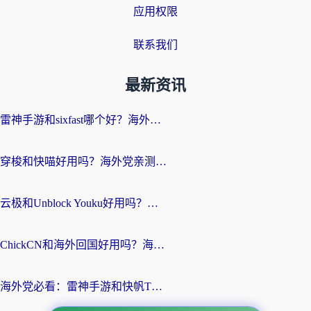
应用权限
联系我们
最新资讯
雷神手游和sixfast哪个好？海外党亲测3款回国加速器，教你选对不踩坑
穿梭和快喵好用吗？海外党亲测：小众加速器对比+番茄加速器深度体验
云极和Unblock Youku好用吗？海外党亲测+2026回国加速器避坑指南
ChickCN和海外回国好用吗？海外党2026亲测：从手游到影音，选对加速器的3个关键
海外党必看：雷神手游和快帆TV版好用吗？3步选对回国加速器不踩坑