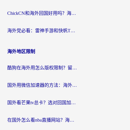
ChickCN和海外回国好用吗？海外党2026亲测：从手游到影音，选对加速器的3个关键
海外党必看：雷神手游和快帆TV版好用吗？3步选对回国加速器不踩坑
海外地区限制
酷狗在海外用怎么版权限制？留学生亲测：3步解决听国内音乐难题
国外用微信加速器的方法：海外党无缝连接国内生活的实用指南
国外看芒果tv总卡？选对回国加速器，轻松追《浪姐》不费劲
在国外怎么看nba直播网站？海外党专属体育观赛指南，告别地区限制！