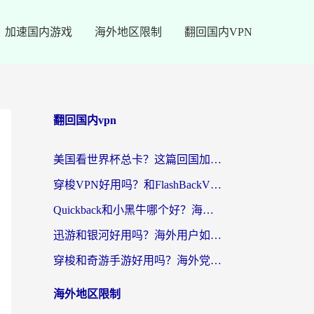
加速国内游戏
海外地区限制
翻回国内VPN
翻回国内vpn
美国看世界杯总卡？这篇回国加速器指南帮你无缝刷国内资源（附苹果手机VPN设置步骤）
穿梭VPN好用吗？和FlashBackVPN对比哪个回国效果更好？
Quickback和小黑牛哪个好？海外党亲测指南，选对回国加速器秒回国内
迅游和银河好用吗？海外用户如何选择回国加速器实现无缝访问国内资源
穿梭和奇游手游好用吗？海外党亲测3款回国加速器，附蜜蜂加速器七天试用攻略
海外地区限制