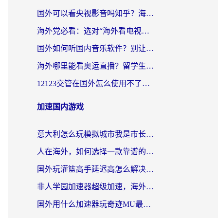
国外可以看央视影音吗知乎？海外党亲测有效的回国加速方案
海外党必看：选对“海外看电视剧软件”，再也不用愁国内剧刷不了
国外如何听国内音乐软件？别让地域限制，断了你的中文歌单
海外哪里能看奥运直播？留学生&海外华人必看的体育赛事观赛终极指南
12123交管在国外怎么使用不了？海外华人必看的无缝访问国内资源指南
加速国内游戏
意大利怎么玩模拟城市我是市长？海外党国服游戏加速终极攻略（附三国3量子特攻解决办法）
人在海外，如何选择一款靠谱的玩剑灵2加速器？
国外玩灌篮高手延迟高怎么解决？海外玩家国服游戏加速终极指南
非人学园加速器超级加速，海外玩家重返国服的通行证
国外用什么加速器玩奇迹MU最好？2026海外玩家国服游戏加速全攻略