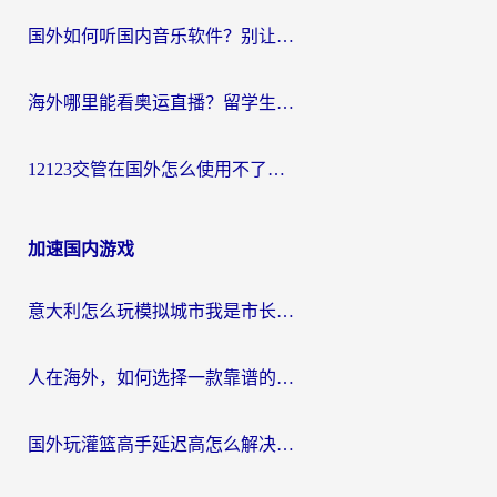
国外如何听国内音乐软件？别让地域限制，断了你的中文歌单
海外哪里能看奥运直播？留学生&海外华人必看的体育赛事观赛终极指南
12123交管在国外怎么使用不了？海外华人必看的无缝访问国内资源指南
加速国内游戏
意大利怎么玩模拟城市我是市长？海外党国服游戏加速终极攻略（附三国3量子特攻解决办法）
人在海外，如何选择一款靠谱的玩剑灵2加速器？
国外玩灌篮高手延迟高怎么解决？海外玩家国服游戏加速终极指南