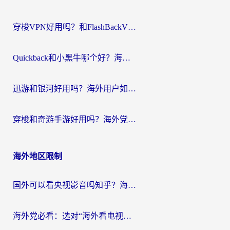
穿梭VPN好用吗？和FlashBackVPN对比哪个回国效果更好？
Quickback和小黑牛哪个好？海外党亲测指南，选对回国加速器秒回国内
迅游和银河好用吗？海外用户如何选择回国加速器实现无缝访问国内资源
穿梭和奇游手游好用吗？海外党亲测3款回国加速器，附蜜蜂加速器七天试用攻略
海外地区限制
国外可以看央视影音吗知乎？海外党亲测有效的回国加速方案
海外党必看：选对“海外看电视剧软件”，再也不用愁国内剧刷不了