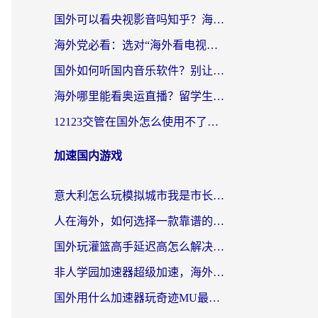
国外可以看央视影音吗知乎？海外党亲测有效的回国加速方案
海外党必看：选对“海外看电视剧软件”，再也不用愁国内剧刷不了
国外如何听国内音乐软件？别让地域限制，断了你的中文歌单
海外哪里能看奥运直播？留学生&海外华人必看的体育赛事观赛终极指南
12123交管在国外怎么使用不了？海外华人必看的无缝访问国内资源指南
加速国内游戏
意大利怎么玩模拟城市我是市长？海外党国服游戏加速终极攻略（附三国3量子特攻解决办法）
人在海外，如何选择一款靠谱的玩剑灵2加速器？
国外玩灌篮高手延迟高怎么解决？海外玩家国服游戏加速终极指南
非人学园加速器超级加速，海外玩家重返国服的通行证
国外用什么加速器玩奇迹MU最好？2026海外玩家国服游戏加速全攻略