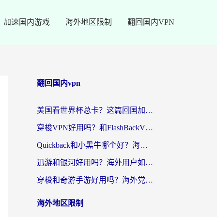
加速国内游戏
海外地区限制
翻回国内VPN
翻回国内vpn
美国看世界杯总卡？这篇回国加速器指南帮你无缝刷国内资源（附苹果手机VPN设置步骤）
穿梭VPN好用吗？和FlashBackVPN对比哪个回国效果更好？
Quickback和小黑牛哪个好？海外党亲测指南，选对回国加速器秒回国内
迅游和银河好用吗？海外用户如何选择回国加速器实现无缝访问国内资源
穿梭和奇游手游好用吗？海外党亲测3款回国加速器，附蜜蜂加速器七天试用攻略
海外地区限制