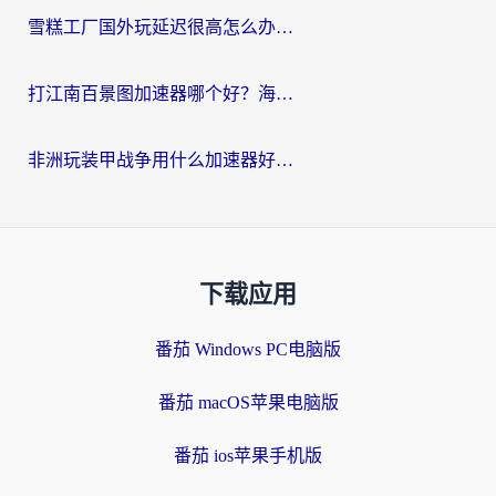
雪糕工厂国外玩延迟很高怎么办？海外玩家国服游戏加速终极攻略（附实测推荐）
打江南百景图加速器哪个好？海外党踩坑N次后，终于找到不卡的秘诀
非洲玩装甲战争用什么加速器好？海外党亲测有效的国服游戏加速方案
下载应用
番茄 Windows PC电脑版
番茄 macOS苹果电脑版
番茄 ios苹果手机版