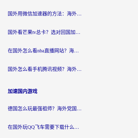
国外用微信加速器的方法：海外党无缝连接国内生活的实用指南
国外看芒果tv总卡？选对回国加速器，轻松追《浪姐》不费劲
在国外怎么看nba直播网站？海外党专属体育观赛指南，告别地区限制！
国外怎么看手机腾讯视频？海外党亲测有效的追剧加速器选择指南
加速国内游戏
德国怎么玩最强祖师？海外党国服游戏加速器选择全攻略（附宝可梦Online实测）
在国外玩QQ飞车需要下载什么加速器呢？海外党亲测有效的国服游戏加速指南