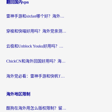
翻回国内vpn
导
航
雷神手游和sixfast哪个好？海外党亲测3款回国加速器，教你选对不踩坑
穿梭和快喵好用吗？海外党亲测：小众加速器对比+番茄加速器深度体验
云极和Unblock Youku好用吗？海外党亲测+2026回国加速器避坑指南
ChickCN和海外回国好用吗？海外党2026亲测：从手游到影音，选对加速器的3个关键
海外党必看：雷神手游和快帆TV版好用吗？3步选对回国加速器不踩坑
海外地区限制
酷狗在海外用怎么版权限制？留学生亲测：3步解决听国内音乐难题