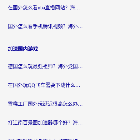
在国外怎么看nba直播网站？海外党专属体育观赛指南，告别地区限制！
国外怎么看手机腾讯视频？海外党亲测有效的追剧加速器选择指南
加速国内游戏
德国怎么玩最强祖师？海外党国服游戏加速器选择全攻略（附宝可梦Online实测）
在国外玩QQ飞车需要下载什么加速器呢？海外党亲测有效的国服游戏加速指南
雪糕工厂国外玩延迟很高怎么办？海外玩家国服游戏加速终极攻略（附实测推荐）
打江南百景图加速器哪个好？海外党踩坑N次后，终于找到不卡的秘诀