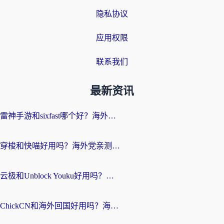
隐私协议
应用权限
联系我们
最新资讯
雷神手游和sixfast哪个好？海外党亲测3款回国加速器，教你选对不踩坑
穿梭和快喵好用吗？海外党亲测：小众加速器对比+番茄加速器深度体验
云极和Unblock Youku好用吗？海外党亲测+2026回国加速器避坑指南
ChickCN和海外回国好用吗？海外党2026亲测：从手游到影音，选对加速器的3个关键