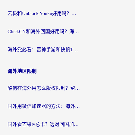
云极和Unblock Youku好用吗？海外党亲测+2026回国加速器避坑指南
ChickCN和海外回国好用吗？海外党2026亲测：从手游到影音，选对加速器的3个关键
海外党必看：雷神手游和快帆TV版好用吗？3步选对回国加速器不踩坑
海外地区限制
酷狗在海外用怎么版权限制？留学生亲测：3步解决听国内音乐难题
国外用微信加速器的方法：海外党无缝连接国内生活的实用指南
国外看芒果tv总卡？选对回国加速器，轻松追《浪姐》不费劲