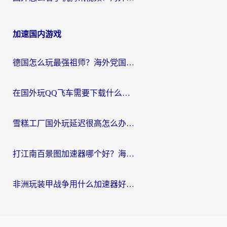
加速国内游戏
德国怎么玩最强祖师？海外党国服游戏加速器选择全攻略（附宝可梦Online实测）
在国外玩QQ飞车需要下载什么加速器呢？海外党亲测有效的国服游戏加速指南
雪糕工厂国外玩延迟很高怎么办？海外玩家国服游戏加速终极攻略（附实测推荐）
打江南百景图加速器哪个好？海外党踩坑N次后，终于找到不卡的秘诀
非洲玩装甲战争用什么加速器好？海外党亲测有效的国服游戏加速方案