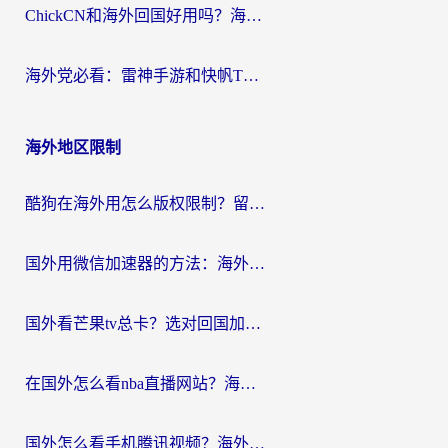
ChickCN和海外回国好用吗？海外党2026亲测：从手游到影音，选对加速器的3个关键
海外党必看：雷神手游和快帆TV版好用吗？3步选对回国加速器不踩坑
海外地区限制
酷狗在海外用怎么版权限制？留学生亲测：3步解决听国内音乐难题
国外用微信加速器的方法：海外党无缝连接国内生活的实用指南
国外看芒果tv总卡？选对回国加速器，轻松追《浪姐》不费劲
在国外怎么看nba直播网站？海外党专属体育观赛指南，告别地区限制！
国外怎么看手机腾讯视频？海外党亲测有效的追剧加速器选择指南