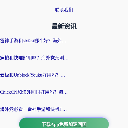
联系我们
最新资讯
雷神手游和sixfast哪个好？海外党亲测3款回国加速器，教你选对不踩坑
穿梭和快喵好用吗？海外党亲测：小众加速器对比+番茄加速器深度体验
云极和Unblock Youku好用吗？海外党亲测+2026回国加速器避坑指南
ChickCN和海外回国好用吗？海外党2026亲测：从手游到影音，选对加速器的3个关键
海外党必看：雷神手游和快帆TV版好用吗？3步选对回国加速器不踩坑
下载App免费加速回国