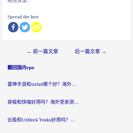
畅快淋漓!
Spread the love
文
←
前一篇文章
后一篇文章
→
章
翻回国内vpn
导
航
雷神手游和sixfast哪个好？海外党亲测3款回国加速器，教你选对不踩坑
穿梭和快喵好用吗？海外党亲测：小众加速器对比+番茄加速器深度体验
云极和Unblock Youku好用吗？海外党亲测+2026回国加速器避坑指南