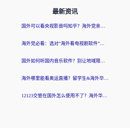
最新资讯
国外可以看央视影音吗知乎？海外党亲测有效的回国加速方案
海外党必看：选对“海外看电视剧软件”，再也不用愁国内剧刷不了
国外如何听国内音乐软件？别让地域限制，断了你的中文歌单
海外哪里能看奥运直播？留学生&海外华人必看的体育赛事观赛终极指南
12123交管在国外怎么使用不了？海外华人必看的无缝访问国内资源指南