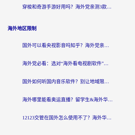
穿梭和奇游手游好用吗？海外党亲测3款回国加速器，附蜜蜂加速器七天试用攻略
海外地区限制
国外可以看央视影音吗知乎？海外党亲测有效的回国加速方案
海外党必看：选对“海外看电视剧软件”，再也不用愁国内剧刷不了
国外如何听国内音乐软件？别让地域限制，断了你的中文歌单
海外哪里能看奥运直播？留学生&海外华人必看的体育赛事观赛终极指南
12123交管在国外怎么使用不了？海外华人必看的无缝访问国内资源指南