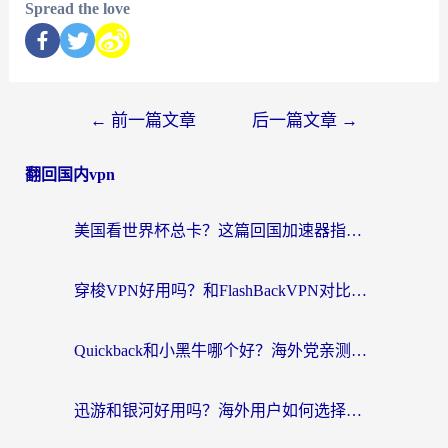
Spread the love
←
前一篇文章
后一篇文章
→
翻回国内vpn
美国看世界杯总卡？这篇回国加速器指南帮你无缝刷国内资源（附苹果手机VPN设置步骤）
穿梭VPN好用吗？和FlashBackVPN对比哪个回国效果更好？
Quickback和小黑牛哪个好？海外党亲测指南，选对回国加速器秒回国内
迅游和银河好用吗？海外用户如何选择回国加速器实现无缝访问国内资源