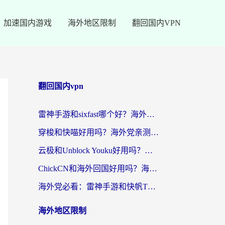
加速国内游戏
海外地区限制
翻回国内VPN
翻回国内vpn
雷神手游和sixfast哪个好？海外党亲测3款回国加速器，教你选对不踩坑
穿梭和快喵好用吗？海外党亲测：小众加速器对比+番茄加速器深度体验
云极和Unblock Youku好用吗？海外党亲测+2026回国加速器避坑指南
ChickCN和海外回国好用吗？海外党2026亲测：从手游到影音，选对加速器的3个关键
海外党必看：雷神手游和快帆TV版好用吗？3步选对回国加速器不踩坑
海外地区限制