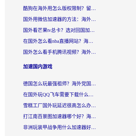
酷狗在海外用怎么版权限制？留学生亲测：3步解决听国内音乐难题
国外用微信加速器的方法：海外党无缝连接国内生活的实用指南
国外看芒果tv总卡？选对回国加速器，轻松追《浪姐》不费劲
在国外怎么看nba直播网站？海外党专属体育观赛指南，告别地区限制！
国外怎么看手机腾讯视频？海外党亲测有效的追剧加速器选择指南
加速国内游戏
德国怎么玩最强祖师？海外党国服游戏加速器选择全攻略（附宝可梦Online实测）
在国外玩QQ飞车需要下载什么加速器呢？海外党亲测有效的国服游戏加速指南
雪糕工厂国外玩延迟很高怎么办？海外玩家国服游戏加速终极攻略（附实测推荐）
打江南百景图加速器哪个好？海外党踩坑N次后，终于找到不卡的秘诀
非洲玩装甲战争用什么加速器好？海外党亲测有效的国服游戏加速方案