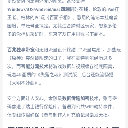
多设备协同是海外党的刚需。番茄支持
Windows/iOS/Android/mac四端同时在线
，伦敦的iPad打
王者、柏林的PC玩《百面千相》、悉尼的笔记本挂魔兽
国服，单账号全搞定。尤其适合跨时区玩家，想象多伦
多的你挂机采矿时，东京室友正用同账号下副本。
百兆独享带宽
和无限流量设计终结了"流量焦虑"。那些玩
《原神》突然被限速的日子，我在蒙特利尔经历过多
次，而
智能分流技术
将游戏数据与视频缓存彻底隔离，
玩着4K画质的《失落之魂》测试版，后台还能流畅播
《大明不妙曲》。
安全方面让人安心。金融级
数据传输加密
技术，账号密
码像进了瑞士银行保险库。曾遇到公共WiFi劫持事件，
但专线传输确保《恋与制作人》充值记录毫发无损。