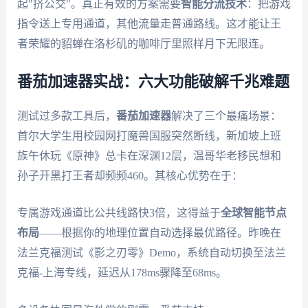
起"挤公交"。真正有效的方案需要
智能分流技术
：把游戏
指令送上专用通道，其他流量走普通路线。这才能让王
者荣耀的貂蝉在洛杉矶的咖啡厅里照样月下无限连。
番茄加速器实战：六大功能破解千兆难题
测试过多款工具后，
番茄加速器
解决了三个最痛场景：
首尔大学生用校园网打魔兽国服突然断线，新加坡上班
族午休玩《原神》总卡在深渊12层，温哥华老移民想和
孙子开黑打王者却频频460。其核心优势在于：
专属游戏通道比公共线路快3倍，这得益于
全球智能节点
布局
——根据你的地理位置自动选择最优路径。昨晚在
法兰克福测试《影之刃零》Demo，系统自动切换至法兰
克福-上海专线，延迟从178ms骤降至68ms。