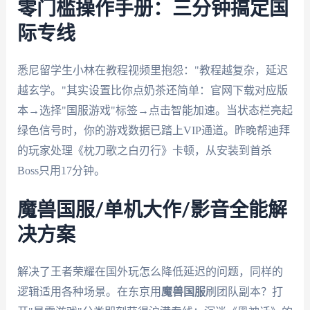
零门槛操作手册：三分钟搞定国
际专线
悉尼留学生小林在教程视频里抱怨："教程越复杂，延迟
越玄学。"其实设置比你点奶茶还简单：官网下载对应版
本→选择"国服游戏"标签→点击智能加速。当状态栏亮起
绿色信号时，你的游戏数据已踏上VIP通道。昨晚帮迪拜
的玩家处理《枕刀歌之白刃行》卡顿，从安装到首杀
Boss只用17分钟。
魔兽国服/单机大作/影音全能解
决方案
解决了王者荣耀在国外玩怎么降低延迟的问题，同样的
逻辑适用各种场景。在东京用
魔兽国服
刷团队副本？打