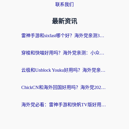
联系我们
最新资讯
雷神手游和sixfast哪个好？海外党亲测3款回国加速器，教你选对不踩坑
穿梭和快喵好用吗？海外党亲测：小众加速器对比+番茄加速器深度体验
云极和Unblock Youku好用吗？海外党亲测+2026回国加速器避坑指南
ChickCN和海外回国好用吗？海外党2026亲测：从手游到影音，选对加速器的3个关键
海外党必看：雷神手游和快帆TV版好用吗？3步选对回国加速器不踩坑