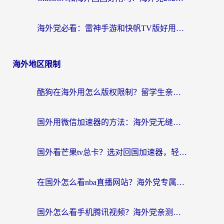
海外党必看：雷神手游和快帆TV版好用吗？3步选对回国加速器不踩坑
海外地区限制
酷狗在海外用怎么版权限制？留学生亲测：3步解决听国内音乐难题
国外用微信加速器的方法：海外党无缝连接国内生活的实用指南
国外看芒果tv总卡？选对回国加速器，轻松追《浪姐》不费劲
在国外怎么看nba直播网站？海外党专属体育观赛指南，告别地区限制！
国外怎么看手机腾讯视频？海外党亲测有效的追剧加速器选择指南