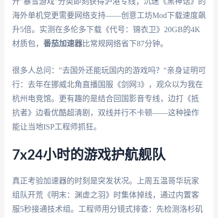
开"暴雪游戏"分类即刻获得沪港专线；沉迷《黑神话》的
海外单机党更需要网络支持——创意工坊Mod下载速度飙
升5倍。实测在多伦多下载《代号：锦衣卫》20GB的4K
材质包，
番茄加速器
比常规网络省下87分钟。
很多人总问："去国外还能玩国内的游戏吗？"亲身证明可
行：去年在挪威北角直播国服《剑网3》，观众以为我在
杭州电竞馆。更有趣的是结合回国影音专线，边打《抵
抗者》边看优酷超清剧，双线并行不卡顿——这种操作
能让当地ISP工程师抓狂。
7x24小时的游戏护航舰队
真正考验加速器的时刻是突发状况。上周五温哥华玩家
组队开荒《明末：渊虚之羽》时集体掉线，通过内置客
服5秒接通技术组。工程师用分镜式排查：先检测洛杉矶