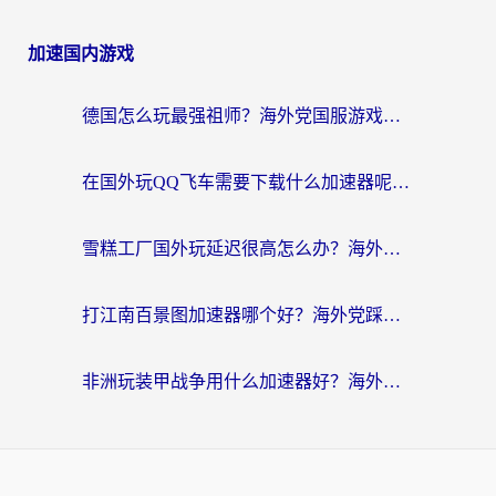
加速国内游戏
德国怎么玩最强祖师？海外党国服游戏加速器选择全攻略（附宝可梦Online实测）
在国外玩QQ飞车需要下载什么加速器呢？海外党亲测有效的国服游戏加速指南
雪糕工厂国外玩延迟很高怎么办？海外玩家国服游戏加速终极攻略（附实测推荐）
打江南百景图加速器哪个好？海外党踩坑N次后，终于找到不卡的秘诀
非洲玩装甲战争用什么加速器好？海外党亲测有效的国服游戏加速方案