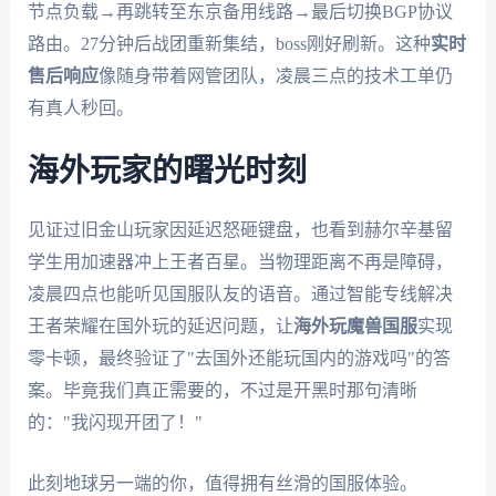
节点负载→再跳转至东京备用线路→最后切换BGP协议
路由。27分钟后战团重新集结，boss刚好刷新。这种
实时
售后响应
像随身带着网管团队，凌晨三点的技术工单仍
有真人秒回。
海外玩家的曙光时刻
见证过旧金山玩家因延迟怒砸键盘，也看到赫尔辛基留
学生用加速器冲上王者百星。当物理距离不再是障碍，
凌晨四点也能听见国服队友的语音。通过智能专线解决
王者荣耀在国外玩的延迟问题，让
海外玩魔兽国服
实现
零卡顿，最终验证了"去国外还能玩国内的游戏吗"的答
案。毕竟我们真正需要的，不过是开黑时那句清晰
的："我闪现开团了！"
此刻地球另一端的你，值得拥有丝滑的国服体验。