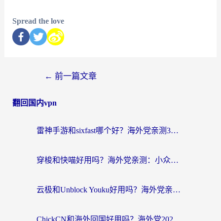
Spread the love
←
前一篇文章
翻回国内vpn
雷神手游和sixfast哪个好？海外党亲测3款回国加速器，教你选对不踩坑
穿梭和快喵好用吗？海外党亲测：小众加速器对比+番茄加速器深度体验
云极和Unblock Youku好用吗？海外党亲测+2026回国加速器避坑指南
ChickCN和海外回国好用吗？海外党2026亲测：从手游到影音，选对加速器的3个关键