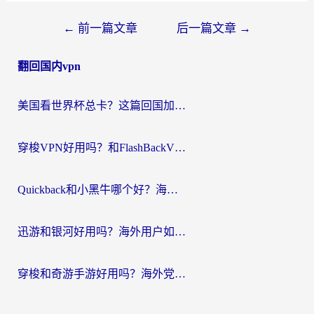
文
←
前一篇文章
后一篇文章
→
章
翻回国内vpn
导
航
美国看世界杯总卡？这篇回国加速器指南帮你无缝刷国内资源（附苹果手机VPN设置步骤）
穿梭VPN好用吗？和FlashBackVPN对比哪个回国效果更好？
Quickback和小黑牛哪个好？海外党亲测指南，选对回国加速器秒回国内
迅游和银河好用吗？海外用户如何选择回国加速器实现无缝访问国内资源
穿梭和奇游手游好用吗？海外党亲测3款回国加速器，附蜜蜂加速器七天试用攻略