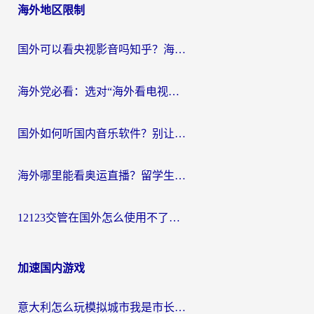
海外地区限制
国外可以看央视影音吗知乎？海外党亲测有效的回国加速方案
海外党必看：选对“海外看电视剧软件”，再也不用愁国内剧刷不了
国外如何听国内音乐软件？别让地域限制，断了你的中文歌单
海外哪里能看奥运直播？留学生&海外华人必看的体育赛事观赛终极指南
12123交管在国外怎么使用不了？海外华人必看的无缝访问国内资源指南
加速国内游戏
意大利怎么玩模拟城市我是市长？海外党国服游戏加速终极攻略（附三国3量子特攻解决办法）