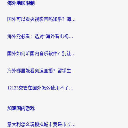
海外地区限制
国外可以看央视影音吗知乎？海外党亲测有效的回国加速方案
海外党必看：选对“海外看电视剧软件”，再也不用愁国内剧刷不了
国外如何听国内音乐软件？别让地域限制，断了你的中文歌单
海外哪里能看奥运直播？留学生&海外华人必看的体育赛事观赛终极指南
12123交管在国外怎么使用不了？海外华人必看的无缝访问国内资源指南
加速国内游戏
意大利怎么玩模拟城市我是市长？海外党国服游戏加速终极攻略（附三国3量子特攻解决办法）