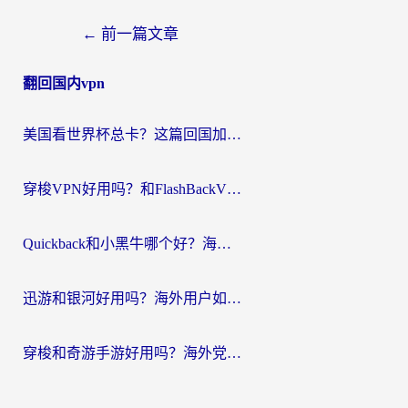
文
←
前一篇文章
章
翻回国内vpn
导
航
美国看世界杯总卡？这篇回国加速器指南帮你无缝刷国内资源（附苹果手机VPN设置步骤）
穿梭VPN好用吗？和FlashBackVPN对比哪个回国效果更好？
Quickback和小黑牛哪个好？海外党亲测指南，选对回国加速器秒回国内
迅游和银河好用吗？海外用户如何选择回国加速器实现无缝访问国内资源
穿梭和奇游手游好用吗？海外党亲测3款回国加速器，附蜜蜂加速器七天试用攻略