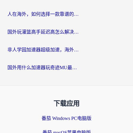
人在海外，如何选择一款靠谱的玩剑灵2加速器？
国外玩灌篮高手延迟高怎么解决？海外玩家国服游戏加速终极指南
非人学园加速器超级加速，海外玩家重返国服的通行证
国外用什么加速器玩奇迹MU最好？2026海外玩家国服游戏加速全攻略
下载应用
番茄 Windows PC电脑版
番茄 macOS苹果电脑版