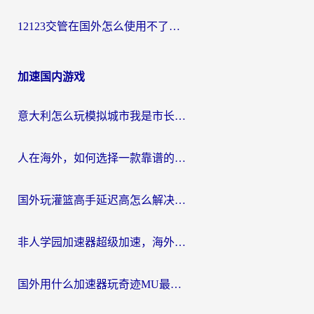
12123交管在国外怎么使用不了？海外华人必看的无缝访问国内资源指南
加速国内游戏
意大利怎么玩模拟城市我是市长？海外党国服游戏加速终极攻略（附三国3量子特攻解决办法）
人在海外，如何选择一款靠谱的玩剑灵2加速器？
国外玩灌篮高手延迟高怎么解决？海外玩家国服游戏加速终极指南
非人学园加速器超级加速，海外玩家重返国服的通行证
国外用什么加速器玩奇迹MU最好？2026海外玩家国服游戏加速全攻略