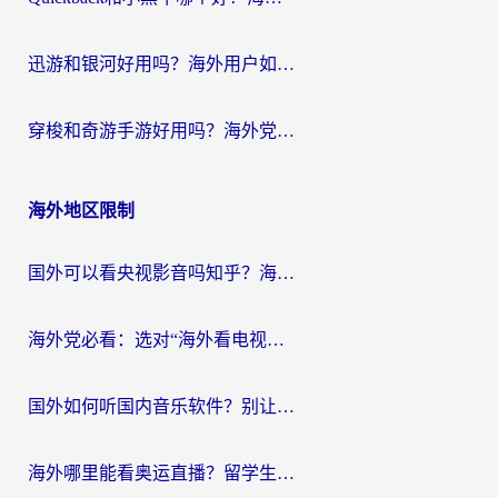
迅游和银河好用吗？海外用户如何选择回国加速器实现无缝访问国内资源
穿梭和奇游手游好用吗？海外党亲测3款回国加速器，附蜜蜂加速器七天试用攻略
海外地区限制
国外可以看央视影音吗知乎？海外党亲测有效的回国加速方案
海外党必看：选对“海外看电视剧软件”，再也不用愁国内剧刷不了
国外如何听国内音乐软件？别让地域限制，断了你的中文歌单
海外哪里能看奥运直播？留学生&海外华人必看的体育赛事观赛终极指南