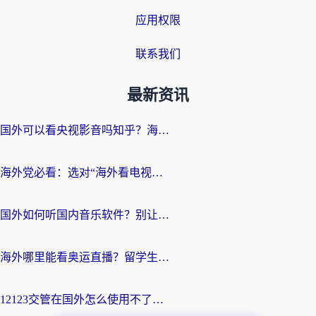
应用权限
联系我们
最新资讯
国外可以看央视影音吗知乎？海外党亲测有效的回国加速方案
海外党必看：选对“海外看电视剧软件”，再也不用愁国内剧刷不了
国外如何听国内音乐软件？别让地域限制，断了你的中文歌单
海外哪里能看奥运直播？留学生&海外华人必看的体育赛事观赛终极指南
12123交管在国外怎么使用不了？海外华人必看的无缝访问国内资源指南