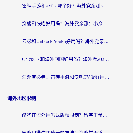
雷神手游和sixfast哪个好？海外党亲测3款回国加速器，教你选对不踩坑
穿梭和快喵好用吗？海外党亲测：小众加速器对比+番茄加速器深度体验
云极和Unblock Youku好用吗？海外党亲测+2026回国加速器避坑指南
ChickCN和海外回国好用吗？海外党2026亲测：从手游到影音，选对加速器的3个关键
海外党必看：雷神手游和快帆TV版好用吗？3步选对回国加速器不踩坑
海外地区限制
酷狗在海外用怎么版权限制？留学生亲测：3步解决听国内音乐难题
国外用微信加速器的方法：海外党无缝连接国内生活的实用指南