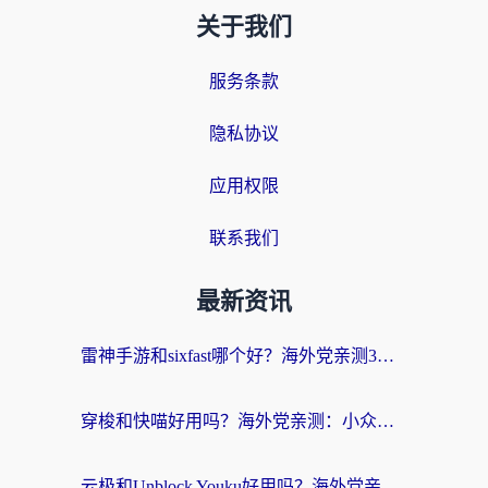
关于我们
服务条款
隐私协议
应用权限
联系我们
最新资讯
雷神手游和sixfast哪个好？海外党亲测3款回国加速器，教你选对不踩坑
穿梭和快喵好用吗？海外党亲测：小众加速器对比+番茄加速器深度体验
云极和Unblock Youku好用吗？海外党亲测+2026回国加速器避坑指南