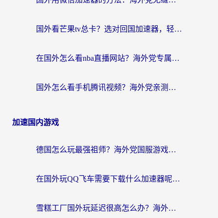
国外看芒果tv总卡？选对回国加速器，轻松追《浪姐》不费劲
在国外怎么看nba直播网站？海外党专属体育观赛指南，告别地区限制！
国外怎么看手机腾讯视频？海外党亲测有效的追剧加速器选择指南
加速国内游戏
德国怎么玩最强祖师？海外党国服游戏加速器选择全攻略（附宝可梦Online实测）
在国外玩QQ飞车需要下载什么加速器呢？海外党亲测有效的国服游戏加速指南
雪糕工厂国外玩延迟很高怎么办？海外玩家国服游戏加速终极攻略（附实测推荐）