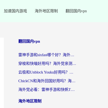
加速国内游戏
海外地区限制
翻回国内vpn
翻回国内vpn
雷神手游和sixfast哪个好？海外党亲测3款回国加速器，教你选对不踩坑
穿梭和快喵好用吗？海外党亲测：小众加速器对比+番茄加速器深度体验
云极和Unblock Youku好用吗？海外党亲测+2026回国加速器避坑指南
ChickCN和海外回国好用吗？海外党2026亲测：从手游到影音，选对加速器的3个关键
海外党必看：雷神手游和快帆TV版好用吗？3步选对回国加速器不踩坑
海外地区限制