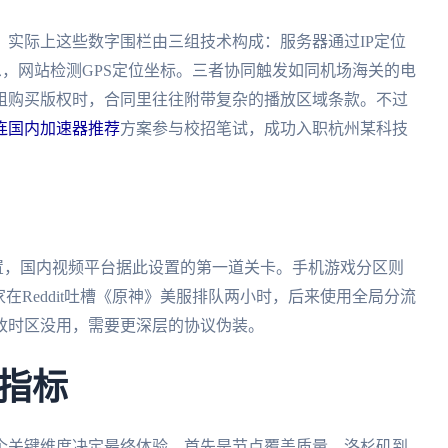
实际上这些数字围栏由三组技术构成：服务器通过IP定位
息，网站检测GPS定位坐标。三者协同触发如同机场海关的电
组购买版权时，合同里往往附带复杂的播放区域条款。不过
连国内加速器推荐
方案参与校招笔试，成功入职杭州某科技
位置，国内视频平台据此设置的第一道关卡。手机游戏分区则
在Reddit吐槽《原神》美服排队两小时，后来使用全局分流
改时区没用，需要更深层的协议伪装。
指标
个关键维度决定最终体验。首先是节点覆盖质量，洛杉矶到