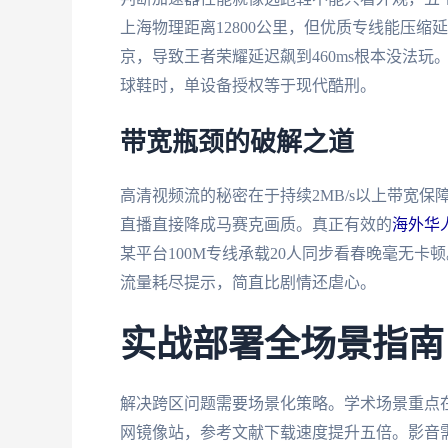
上海物理距离12800公里，但优质专线能压缩
京，导致王者荣耀延迟飙到460ms根本没法
球鞋时，单设备授权等于现代酷刑。
带宽瓶颈的破解之道
高清视频流的秘密在于持续2MB/s以上带宽
直播直接降成马赛克画质。真正有效的
海外华
某平台100M专线承载20人同步看春晚毫无
流量耗尽提示，简直比剧情还虐心。
实战部署全场景指南
解决跨区问题需要场景化策略。学术场景重点
网镜像站，参考文献下载速度提升五倍。影音