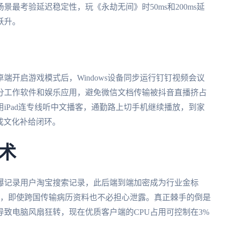
最考验延迟稳定性，玩《永劫无间》时50ms和200ms延
跃升。
端开启游戏模式后，Windows设备同步运行钉钉视频会议
分工作软件和娱乐应用，避免微信文档传输被抖音直播挤占
iPad连专线听中文播客，通勤路上切手机继续播放，到家
形成文化补给闭环。
术
曝记录用户淘宝搜索记录，此后端到端加密成为行业金标
协议，即使跨国传输病历资料也不必担心泄露。真正棘手的倒是
致电脑风扇狂转，现在优质客户端的CPU占用可控制在3%