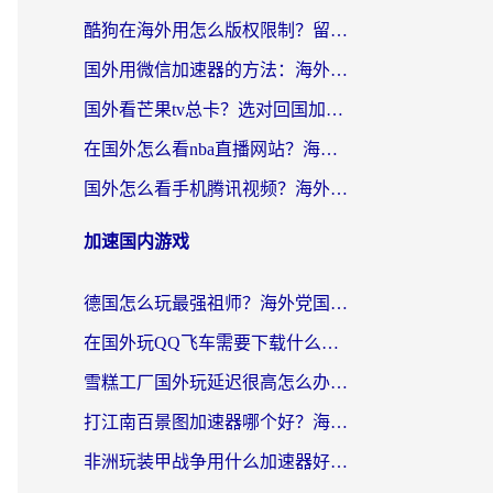
酷狗在海外用怎么版权限制？留学生亲测：3步解决听国内音乐难题
国外用微信加速器的方法：海外党无缝连接国内生活的实用指南
国外看芒果tv总卡？选对回国加速器，轻松追《浪姐》不费劲
在国外怎么看nba直播网站？海外党专属体育观赛指南，告别地区限制！
国外怎么看手机腾讯视频？海外党亲测有效的追剧加速器选择指南
加速国内游戏
德国怎么玩最强祖师？海外党国服游戏加速器选择全攻略（附宝可梦Online实测）
在国外玩QQ飞车需要下载什么加速器呢？海外党亲测有效的国服游戏加速指南
雪糕工厂国外玩延迟很高怎么办？海外玩家国服游戏加速终极攻略（附实测推荐）
打江南百景图加速器哪个好？海外党踩坑N次后，终于找到不卡的秘诀
非洲玩装甲战争用什么加速器好？海外党亲测有效的国服游戏加速方案