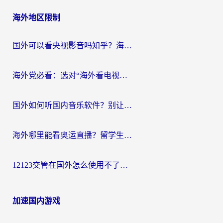
海外地区限制
国外可以看央视影音吗知乎？海外党亲测有效的回国加速方案
海外党必看：选对“海外看电视剧软件”，再也不用愁国内剧刷不了
国外如何听国内音乐软件？别让地域限制，断了你的中文歌单
海外哪里能看奥运直播？留学生&海外华人必看的体育赛事观赛终极指南
12123交管在国外怎么使用不了？海外华人必看的无缝访问国内资源指南
加速国内游戏