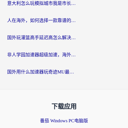
意大利怎么玩模拟城市我是市长？海外党国服游戏加速终极攻略（附三国3量子特攻解决办法）
人在海外，如何选择一款靠谱的玩剑灵2加速器？
国外玩灌篮高手延迟高怎么解决？海外玩家国服游戏加速终极指南
非人学园加速器超级加速，海外玩家重返国服的通行证
国外用什么加速器玩奇迹MU最好？2026海外玩家国服游戏加速全攻略
下载应用
番茄 Windows PC电脑版