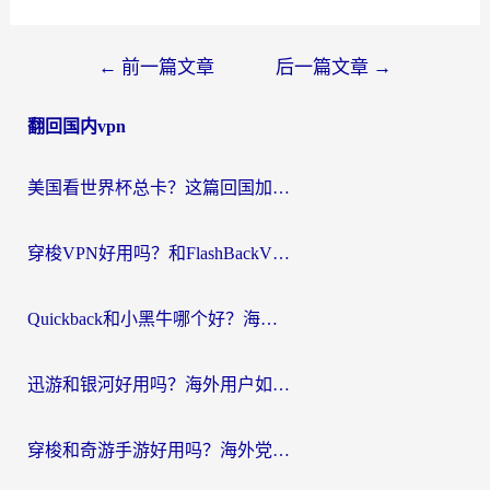
文
←
前一篇文章
后一篇文章
→
章
翻回国内vpn
导
航
美国看世界杯总卡？这篇回国加速器指南帮你无缝刷国内资源（附苹果手机VPN设置步骤）
穿梭VPN好用吗？和FlashBackVPN对比哪个回国效果更好？
Quickback和小黑牛哪个好？海外党亲测指南，选对回国加速器秒回国内
迅游和银河好用吗？海外用户如何选择回国加速器实现无缝访问国内资源
穿梭和奇游手游好用吗？海外党亲测3款回国加速器，附蜜蜂加速器七天试用攻略