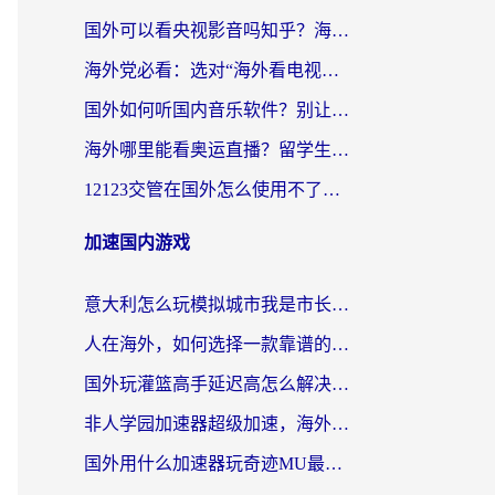
国外可以看央视影音吗知乎？海外党亲测有效的回国加速方案
海外党必看：选对“海外看电视剧软件”，再也不用愁国内剧刷不了
国外如何听国内音乐软件？别让地域限制，断了你的中文歌单
海外哪里能看奥运直播？留学生&海外华人必看的体育赛事观赛终极指南
12123交管在国外怎么使用不了？海外华人必看的无缝访问国内资源指南
加速国内游戏
意大利怎么玩模拟城市我是市长？海外党国服游戏加速终极攻略（附三国3量子特攻解决办法）
人在海外，如何选择一款靠谱的玩剑灵2加速器？
国外玩灌篮高手延迟高怎么解决？海外玩家国服游戏加速终极指南
非人学园加速器超级加速，海外玩家重返国服的通行证
国外用什么加速器玩奇迹MU最好？2026海外玩家国服游戏加速全攻略