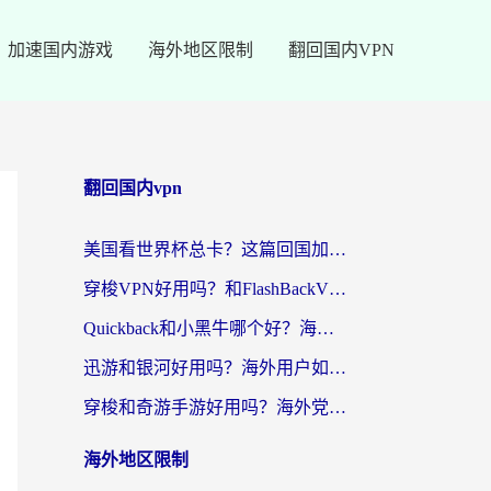
加速国内游戏
海外地区限制
翻回国内VPN
翻回国内vpn
美国看世界杯总卡？这篇回国加速器指南帮你无缝刷国内资源（附苹果手机VPN设置步骤）
穿梭VPN好用吗？和FlashBackVPN对比哪个回国效果更好？
Quickback和小黑牛哪个好？海外党亲测指南，选对回国加速器秒回国内
迅游和银河好用吗？海外用户如何选择回国加速器实现无缝访问国内资源
穿梭和奇游手游好用吗？海外党亲测3款回国加速器，附蜜蜂加速器七天试用攻略
海外地区限制