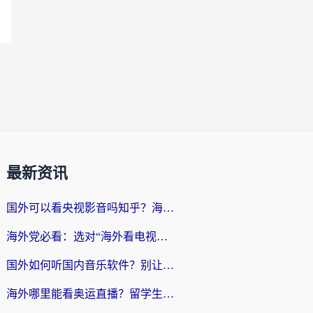
最新资讯
国外可以看央视影音吗知乎？海外党亲测有效的回国加速方案
海外党必看：选对“海外看电视剧软件”，再也不用愁国内剧刷不了
国外如何听国内音乐软件？别让地域限制，断了你的中文歌单
海外哪里能看奥运直播？留学生&海外华人必看的体育赛事观赛终极指南