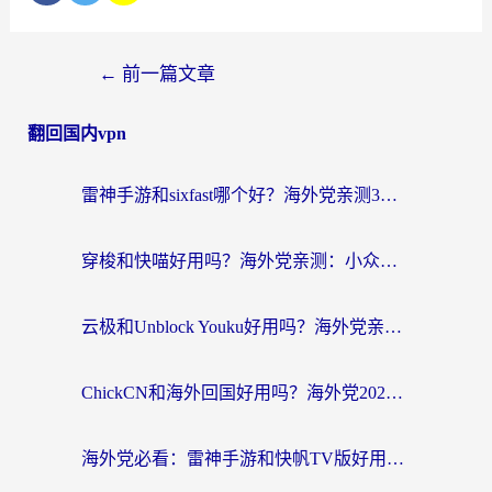
←
前一篇文章
翻回国内vpn
雷神手游和sixfast哪个好？海外党亲测3款回国加速器，教你选对不踩坑
穿梭和快喵好用吗？海外党亲测：小众加速器对比+番茄加速器深度体验
云极和Unblock Youku好用吗？海外党亲测+2026回国加速器避坑指南
ChickCN和海外回国好用吗？海外党2026亲测：从手游到影音，选对加速器的3个关键
海外党必看：雷神手游和快帆TV版好用吗？3步选对回国加速器不踩坑