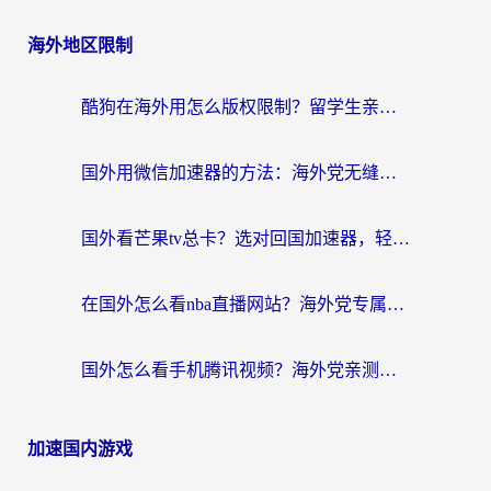
海外地区限制
酷狗在海外用怎么版权限制？留学生亲测：3步解决听国内音乐难题
国外用微信加速器的方法：海外党无缝连接国内生活的实用指南
国外看芒果tv总卡？选对回国加速器，轻松追《浪姐》不费劲
在国外怎么看nba直播网站？海外党专属体育观赛指南，告别地区限制！
国外怎么看手机腾讯视频？海外党亲测有效的追剧加速器选择指南
加速国内游戏