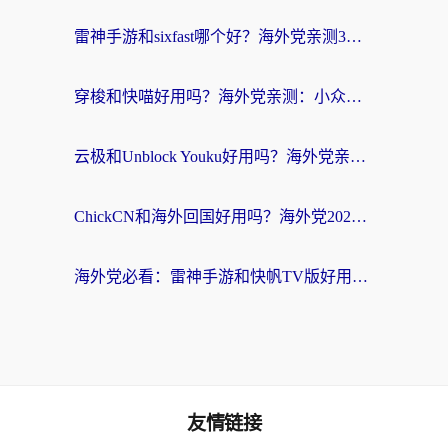
雷神手游和sixfast哪个好？海外党亲测3款回国加速器，教你选对不踩坑
穿梭和快喵好用吗？海外党亲测：小众加速器对比+番茄加速器深度体验
云极和Unblock Youku好用吗？海外党亲测+2026回国加速器避坑指南
ChickCN和海外回国好用吗？海外党2026亲测：从手游到影音，选对加速器的3个关键
海外党必看：雷神手游和快帆TV版好用吗？3步选对回国加速器不踩坑
友情链接