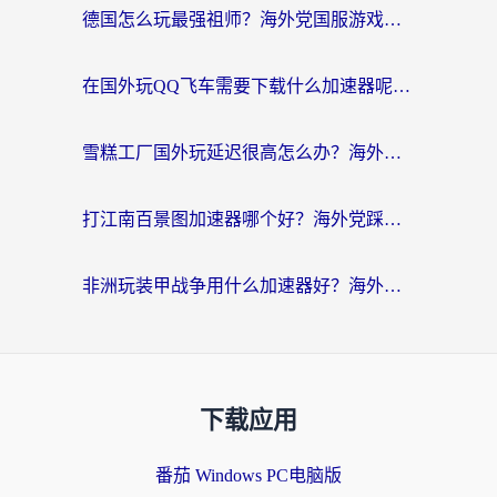
德国怎么玩最强祖师？海外党国服游戏加速器选择全攻略（附宝可梦Online实测）
在国外玩QQ飞车需要下载什么加速器呢？海外党亲测有效的国服游戏加速指南
雪糕工厂国外玩延迟很高怎么办？海外玩家国服游戏加速终极攻略（附实测推荐）
打江南百景图加速器哪个好？海外党踩坑N次后，终于找到不卡的秘诀
非洲玩装甲战争用什么加速器好？海外党亲测有效的国服游戏加速方案
下载应用
番茄 Windows PC电脑版