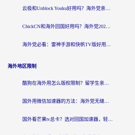
云极和Unblock Youku好用吗？海外党亲测+2026回国加速器避坑指南
ChickCN和海外回国好用吗？海外党2026亲测：从手游到影音，选对加速器的3个关键
海外党必看：雷神手游和快帆TV版好用吗？3步选对回国加速器不踩坑
海外地区限制
酷狗在海外用怎么版权限制？留学生亲测：3步解决听国内音乐难题
国外用微信加速器的方法：海外党无缝连接国内生活的实用指南
国外看芒果tv总卡？选对回国加速器，轻松追《浪姐》不费劲