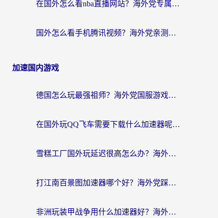
在国外怎么看nba直播网站？海外党专属体育观赛指南，告别地区限制！
国外怎么看手机腾讯视频？海外党亲测有效的追剧加速器选择指南
加速国内游戏
德国怎么玩最强祖师？海外党国服游戏加速器选择全攻略（附宝可梦Online实测）
在国外玩QQ飞车需要下载什么加速器呢？海外党亲测有效的国服游戏加速指南
雪糕工厂国外玩延迟很高怎么办？海外玩家国服游戏加速终极攻略（附实测推荐）
打江南百景图加速器哪个好？海外党踩坑N次后，终于找到不卡的秘诀
非洲玩装甲战争用什么加速器好？海外党亲测有效的国服游戏加速方案