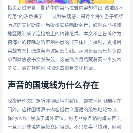
指尖划过屏幕，期待中的喜马拉雅内容却弹出"该地区不
可用"的灰色提示——这种失落感，是每个海外游子都经
历过的文化断崖。当版权铁幕隔断乡音，破解喜马拉雅
地区限制成了连接故土的精神缆绳。本文不止告诉你为
何海外的夜晚总听不到熟悉的《三体》广播剧，更将用
实战方案打通这条声波回国专线。从网易云音乐灰色歌
单到微信读书突然失效，这些痛点背后藏着同一个技术
解法：通过智能回国加速器重建文化桥梁。
声音的国境线为什么存在
深夜赶论文时想听郭德纲相声解压，却被地区限制挡在
门外。这种困境源于内容提供商遵循的版权地域协议，
你的IP地址暴露了海外定位。服务器像严格的海关官员，
一旦识别非境内连接立即阻断。不只是喜马拉雅，网易