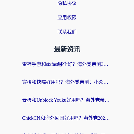
隐私协议
应用权限
联系我们
最新资讯
雷神手游和sixfast哪个好？海外党亲测3款回国加速器，教你选对不踩坑
穿梭和快喵好用吗？海外党亲测：小众加速器对比+番茄加速器深度体验
云极和Unblock Youku好用吗？海外党亲测+2026回国加速器避坑指南
ChickCN和海外回国好用吗？海外党2026亲测：从手游到影音，选对加速器的3个关键