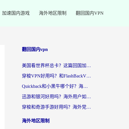
加速国内游戏
海外地区限制
翻回国内VPN
翻回国内vpn
美国看世界杯总卡？这篇回国加速器指南帮你无缝刷国内资源（附苹果手机VPN设置步骤）
穿梭VPN好用吗？和FlashBackVPN对比哪个回国效果更好？
Quickback和小黑牛哪个好？海外党亲测指南，选对回国加速器秒回国内
迅游和银河好用吗？海外用户如何选择回国加速器实现无缝访问国内资源
穿梭和奇游手游好用吗？海外党亲测3款回国加速器，附蜜蜂加速器七天试用攻略
海外地区限制