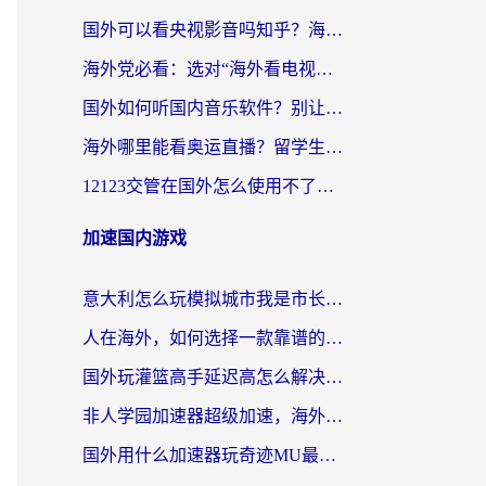
国外可以看央视影音吗知乎？海外党亲测有效的回国加速方案
海外党必看：选对“海外看电视剧软件”，再也不用愁国内剧刷不了
国外如何听国内音乐软件？别让地域限制，断了你的中文歌单
海外哪里能看奥运直播？留学生&海外华人必看的体育赛事观赛终极指南
12123交管在国外怎么使用不了？海外华人必看的无缝访问国内资源指南
加速国内游戏
意大利怎么玩模拟城市我是市长？海外党国服游戏加速终极攻略（附三国3量子特攻解决办法）
人在海外，如何选择一款靠谱的玩剑灵2加速器？
国外玩灌篮高手延迟高怎么解决？海外玩家国服游戏加速终极指南
非人学园加速器超级加速，海外玩家重返国服的通行证
国外用什么加速器玩奇迹MU最好？2026海外玩家国服游戏加速全攻略