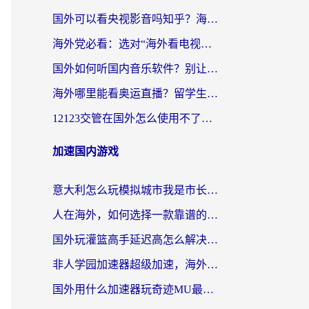
国外可以看央视影音吗知乎？海外党亲测有效的回国加速方案
海外党必看：选对“海外看电视剧软件”，再也不用愁国内剧刷不了
国外如何听国内音乐软件？别让地域限制，断了你的中文歌单
海外哪里能看奥运直播？留学生&海外华人必看的体育赛事观赛终极指南
12123交管在国外怎么使用不了？海外华人必看的无缝访问国内资源指南
加速国内游戏
意大利怎么玩模拟城市我是市长？海外党国服游戏加速终极攻略（附三国3量子特攻解决办法）
人在海外，如何选择一款靠谱的玩剑灵2加速器？
国外玩灌篮高手延迟高怎么解决？海外玩家国服游戏加速终极指南
非人学园加速器超级加速，海外玩家重返国服的通行证
国外用什么加速器玩奇迹MU最好？2026海外玩家国服游戏加速全攻略