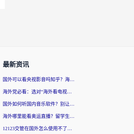
最新资讯
国外可以看央视影音吗知乎？海外党亲测有效的回国加速方案
海外党必看：选对“海外看电视剧软件”，再也不用愁国内剧刷不了
国外如何听国内音乐软件？别让地域限制，断了你的中文歌单
海外哪里能看奥运直播？留学生&海外华人必看的体育赛事观赛终极指南
12123交管在国外怎么使用不了？海外华人必看的无缝访问国内资源指南