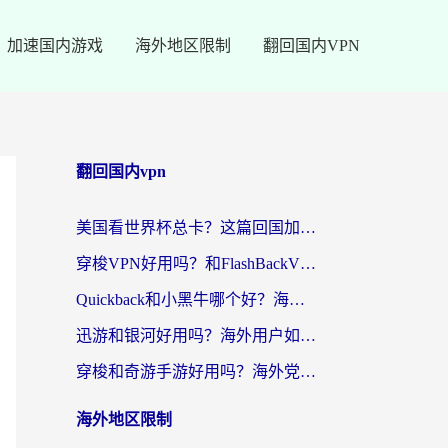
加速国内游戏
海外地区限制
翻回国内VPN
翻回国内vpn
美国看世界杯总卡？这篇回国加速器指南帮你无缝刷国内资源（附苹果手机VPN设置步骤）
穿梭VPN好用吗？和FlashBackVPN对比哪个回国效果更好？
Quickback和小黑牛哪个好？海外党亲测指南，选对回国加速器秒回国内
迅游和银河好用吗？海外用户如何选择回国加速器实现无缝访问国内资源
穿梭和奇游手游好用吗？海外党亲测3款回国加速器，附蜜蜂加速器七天试用攻略
海外地区限制