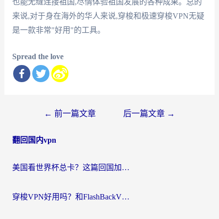
也能无缝连接祖国,尽情体验祖国发展的各种成果。总的
来说,对于身在海外的华人来说,穿梭和极速穿梭VPN无疑
是一款非常"好用"的工具。
Spread the love
文
←
前一篇文章
后一篇文章
→
章
翻回国内vpn
导
航
美国看世界杯总卡？这篇回国加速器指南帮你无缝刷国内资源（附苹果手机VPN设置步骤）
穿梭VPN好用吗？和FlashBackVPN对比哪个回国效果更好？