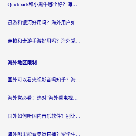
Quickback和小黑牛哪个好？海外党亲测指南，选对回国加速器秒回国内
迅游和银河好用吗？海外用户如何选择回国加速器实现无缝访问国内资源
穿梭和奇游手游好用吗？海外党亲测3款回国加速器，附蜜蜂加速器七天试用攻略
海外地区限制
国外可以看央视影音吗知乎？海外党亲测有效的回国加速方案
海外党必看：选对“海外看电视剧软件”，再也不用愁国内剧刷不了
国外如何听国内音乐软件？别让地域限制，断了你的中文歌单
海外哪里能看奥运直播？留学生&海外华人必看的体育赛事观赛终极指南