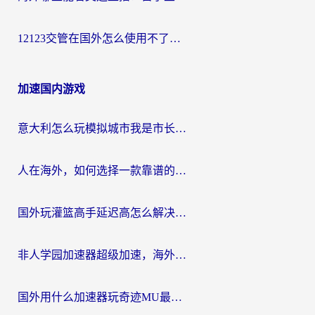
12123交管在国外怎么使用不了？海外华人必看的无缝访问国内资源指南
加速国内游戏
意大利怎么玩模拟城市我是市长？海外党国服游戏加速终极攻略（附三国3量子特攻解决办法）
人在海外，如何选择一款靠谱的玩剑灵2加速器？
国外玩灌篮高手延迟高怎么解决？海外玩家国服游戏加速终极指南
非人学园加速器超级加速，海外玩家重返国服的通行证
国外用什么加速器玩奇迹MU最好？2026海外玩家国服游戏加速全攻略