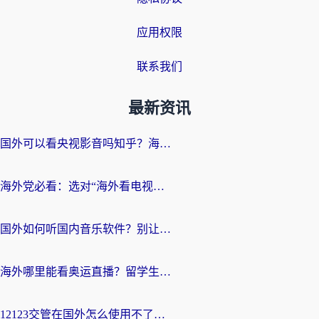
应用权限
联系我们
最新资讯
国外可以看央视影音吗知乎？海外党亲测有效的回国加速方案
海外党必看：选对“海外看电视剧软件”，再也不用愁国内剧刷不了
国外如何听国内音乐软件？别让地域限制，断了你的中文歌单
海外哪里能看奥运直播？留学生&海外华人必看的体育赛事观赛终极指南
12123交管在国外怎么使用不了？海外华人必看的无缝访问国内资源指南