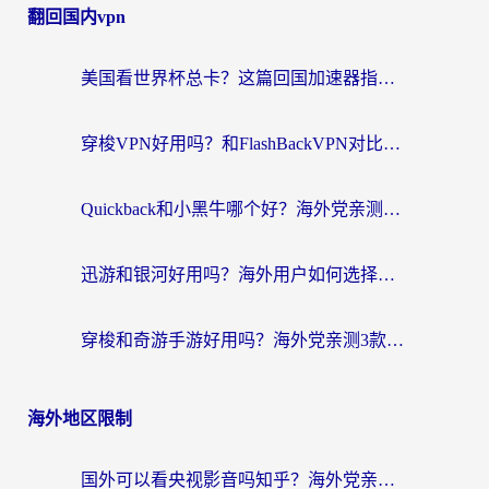
翻回国内vpn
美国看世界杯总卡？这篇回国加速器指南帮你无缝刷国内资源（附苹果手机VPN设置步骤）
穿梭VPN好用吗？和FlashBackVPN对比哪个回国效果更好？
Quickback和小黑牛哪个好？海外党亲测指南，选对回国加速器秒回国内
迅游和银河好用吗？海外用户如何选择回国加速器实现无缝访问国内资源
穿梭和奇游手游好用吗？海外党亲测3款回国加速器，附蜜蜂加速器七天试用攻略
海外地区限制
国外可以看央视影音吗知乎？海外党亲测有效的回国加速方案