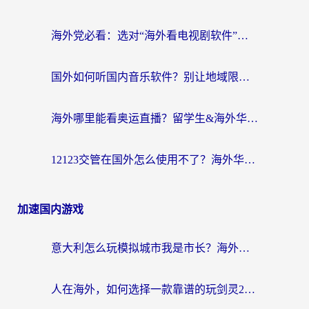
海外党必看：选对“海外看电视剧软件”，再也不用愁国内剧刷不了
国外如何听国内音乐软件？别让地域限制，断了你的中文歌单
海外哪里能看奥运直播？留学生&海外华人必看的体育赛事观赛终极指南
12123交管在国外怎么使用不了？海外华人必看的无缝访问国内资源指南
加速国内游戏
意大利怎么玩模拟城市我是市长？海外党国服游戏加速终极攻略（附三国3量子特攻解决办法）
人在海外，如何选择一款靠谱的玩剑灵2加速器？