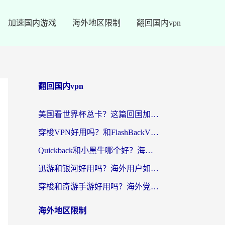
加速国内游戏
海外地区限制
翻回国内vpn
翻回国内vpn
美国看世界杯总卡？这篇回国加速器指南帮你无缝刷国内资源（附苹果手机VPN设置步骤）
穿梭VPN好用吗？和FlashBackVPN对比哪个回国效果更好？
Quickback和小黑牛哪个好？海外党亲测指南，选对回国加速器秒回国内
迅游和银河好用吗？海外用户如何选择回国加速器实现无缝访问国内资源
穿梭和奇游手游好用吗？海外党亲测3款回国加速器，附蜜蜂加速器七天试用攻略
海外地区限制