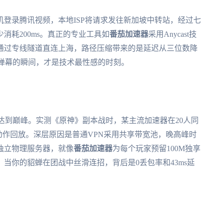
登录腾讯视频，本地ISP将请求发往新加坡中转站，经过七
消耗200ms。真正的专业工具如
番茄加速器
采用Anycast技
通过专线隧道直连上海，路径压缩带来的是延迟从三位数降
播弹幕的瞬间，才是技术最性感的时刻。
圈达到巅峰。实测《原神》副本战时，某主流加速器在20人同
动作回放。深层原因是普通VPN采用共享带宽池，晚高峰时
独立物理服务器，就像
番茄加速器
为每个玩家预留100M独享
当你的貂蝉在团战中丝滑连招，背后是0丢包率和43ms延