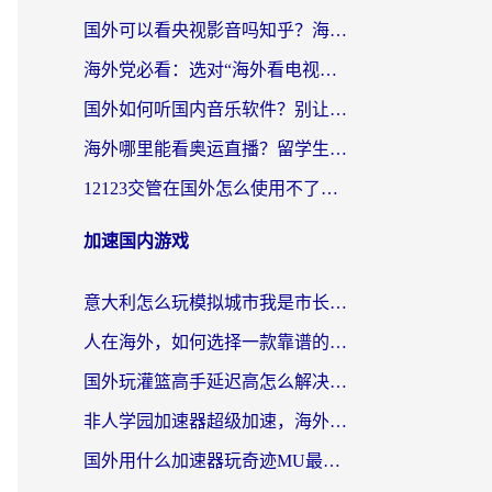
国外可以看央视影音吗知乎？海外党亲测有效的回国加速方案
海外党必看：选对“海外看电视剧软件”，再也不用愁国内剧刷不了
国外如何听国内音乐软件？别让地域限制，断了你的中文歌单
海外哪里能看奥运直播？留学生&海外华人必看的体育赛事观赛终极指南
12123交管在国外怎么使用不了？海外华人必看的无缝访问国内资源指南
加速国内游戏
意大利怎么玩模拟城市我是市长？海外党国服游戏加速终极攻略（附三国3量子特攻解决办法）
人在海外，如何选择一款靠谱的玩剑灵2加速器？
国外玩灌篮高手延迟高怎么解决？海外玩家国服游戏加速终极指南
非人学园加速器超级加速，海外玩家重返国服的通行证
国外用什么加速器玩奇迹MU最好？2026海外玩家国服游戏加速全攻略