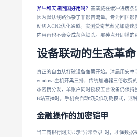
斧牛和天速回国好用吗？
答案藏在缓冲进度条里
因为默认线路混杂了非影音流量。专为回国影
动切入CN2优化通道。实测爱奇艺蓝光加载速度
内容再也不会变成灰色锁头。那种点开即播的
设备联动的生态革命
真正的自由从打破设备藩篱开始。清晨用安卓手机
windows主机开黑三排，传统加速器三倍收费
态密钥分发，单账户同时授权五台设备仍保持
B站直播时，手机会自动切换低功耗模式，这
金融操作的加密铠甲
当工商银行网页显示"异常登录"时，才懂数据