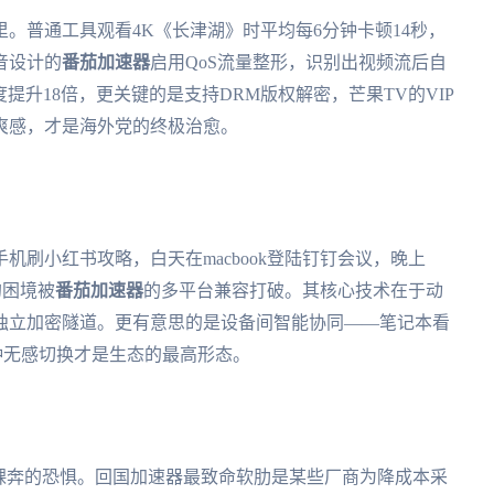
。普通工具观看4K《长津湖》时平均每6分钟卡顿14秒，
音设计的
番茄加速器
启用QoS流量整形，识别出视频流后自
提升18倍，更关键的是支持DRM版权解密，芒果TV的VIP
爽感，才是海外党的终极治愈。
刷小红书攻略，白天在macbook登陆钉钉会议，晚上
的困境被
番茄加速器
的多平台兼容打破。其核心技术在于动
独立加密隧道。更有意思的是设备间智能协同——笔记本看
种无感切换才是生态的最高形态。
裸奔的恐惧。回国加速器最致命软肋是某些厂商为降成本采