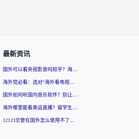
最新资讯
国外可以看央视影音吗知乎？海外党亲测有效的回国加速方案
海外党必看：选对“海外看电视剧软件”，再也不用愁国内剧刷不了
国外如何听国内音乐软件？别让地域限制，断了你的中文歌单
海外哪里能看奥运直播？留学生&海外华人必看的体育赛事观赛终极指南
12123交管在国外怎么使用不了？海外华人必看的无缝访问国内资源指南