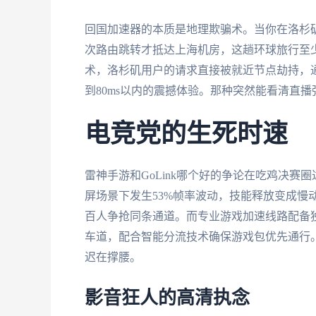
回国加速器的本质是地理欺骗术。当你在洛杉矶
次路由跳转才抵达上海机房，这趟环球旅行至少
术，洛杉矶用户的请求直接被就近节点劫持，
到80ms以内的震撼体验。那种突然能看清直
电竞党的生死时速
雷神手游和GoLink哪个好的争论在吃鸡决赛
屏场景下发生53%帧率波动，技能释放变成慢
百人争抢同条通道。而专业游戏加速线路配备
车道，配合智能分流技术确保游戏包优先通行。
迟在撑腰。
影音狂人的高清执念