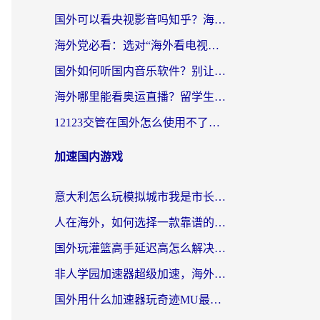
国外可以看央视影音吗知乎？海外党亲测有效的回国加速方案
海外党必看：选对“海外看电视剧软件”，再也不用愁国内剧刷不了
国外如何听国内音乐软件？别让地域限制，断了你的中文歌单
海外哪里能看奥运直播？留学生&海外华人必看的体育赛事观赛终极指南
12123交管在国外怎么使用不了？海外华人必看的无缝访问国内资源指南
加速国内游戏
意大利怎么玩模拟城市我是市长？海外党国服游戏加速终极攻略（附三国3量子特攻解决办法）
人在海外，如何选择一款靠谱的玩剑灵2加速器？
国外玩灌篮高手延迟高怎么解决？海外玩家国服游戏加速终极指南
非人学园加速器超级加速，海外玩家重返国服的通行证
国外用什么加速器玩奇迹MU最好？2026海外玩家国服游戏加速全攻略