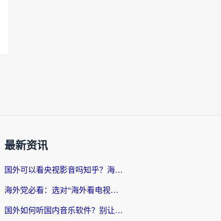
最新资讯
国外可以看央视影音吗知乎？海外党亲测有效的回国加速方案
海外党必看：选对“海外看电视剧软件”，再也不用愁国内剧刷不了
国外如何听国内音乐软件？别让地域限制，断了你的中文歌单