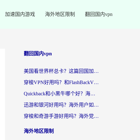
加速国内游戏
海外地区限制
翻回国内vpn
翻回国内vpn
美国看世界杯总卡？这篇回国加速器指南帮你无缝刷国内资源（附苹果手机VPN设置步骤）
穿梭VPN好用吗？和FlashBackVPN对比哪个回国效果更好？
Quickback和小黑牛哪个好？海外党亲测指南，选对回国加速器秒回国内
迅游和银河好用吗？海外用户如何选择回国加速器实现无缝访问国内资源
穿梭和奇游手游好用吗？海外党亲测3款回国加速器，附蜜蜂加速器七天试用攻略
海外地区限制