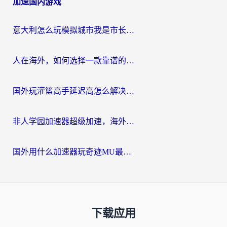
加速国内游戏
意大利怎么玩模拟城市我是市长？海外党国服游戏加速终极攻略（附三国3量子特攻解决办法）
人在海外，如何选择一款靠谱的玩剑灵2加速器？
国外玩灌篮高手延迟高怎么解决？海外玩家国服游戏加速终极指南
非人学园加速器超级加速，海外玩家重返国服的通行证
国外用什么加速器玩奇迹MU最好？2026海外玩家国服游戏加速全攻略
下载应用