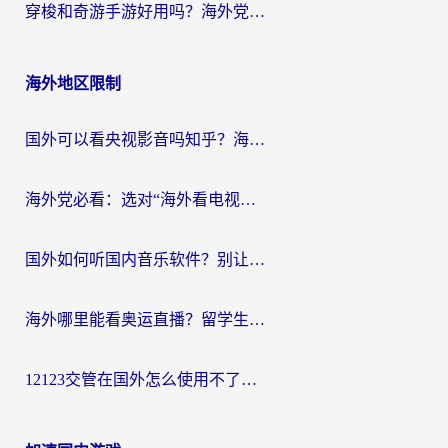
穿梭和奇游手游好用吗？海外党亲测3款回国加速器，附蜜蜂加速器七天试用攻略
海外地区限制
国外可以看央视影音吗知乎？海外党亲测有效的回国加速方案
海外党必看：选对“海外看电视剧软件”，再也不用愁国内剧刷不了
国外如何听国内音乐软件？别让地域限制，断了你的中文歌单
海外哪里能看奥运直播？留学生&海外华人必看的体育赛事观赛终极指南
12123交管在国外怎么使用不了？海外华人必看的无缝访问国内资源指南