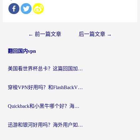
文
←
前一篇文章
后一篇文章
→
章
翻回国内vpn
导
航
美国看世界杯总卡？这篇回国加速器指南帮你无缝刷国内资源（附苹果手机VPN设置步骤）
穿梭VPN好用吗？和FlashBackVPN对比哪个回国效果更好？
Quickback和小黑牛哪个好？海外党亲测指南，选对回国加速器秒回国内
迅游和银河好用吗？海外用户如何选择回国加速器实现无缝访问国内资源