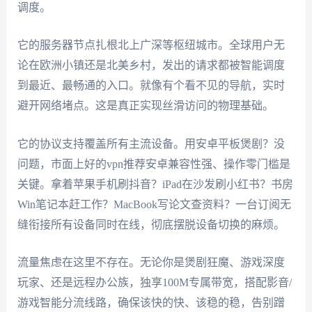
调度。
它的服务器节点扎根北上广深等枢纽城市。全球用户无
论在欧洲小镇还是北美乡村，发出的请求都被智能调度
到最近、最畅通的入口。就像有个看不见的导航，实时
避开网络堵点。这是真正实现丝滑访问的物理基础。
它的协议支持覆盖所有主流设备。用安卓平板煲剧？没
问题，市面上好的vpn推荐安卓兼容性强、操作零门槛是
关键。拿着苹果手机刷抖音？iPad在沙发刷小红书？书房
Win笔记本赶工作？MacBook写论文查资料？一台订阅无
缝衔接所有设备同时在线，彻底摆脱设备切换的麻烦。
流量焦虑在这里不存在。无论你是煲剧狂魔、游戏深度
玩家、还是远程办公族，独享100M专属带宽，搭配影音/
游戏智能分流线路，确保该快的快、该稳的稳，告别蹭