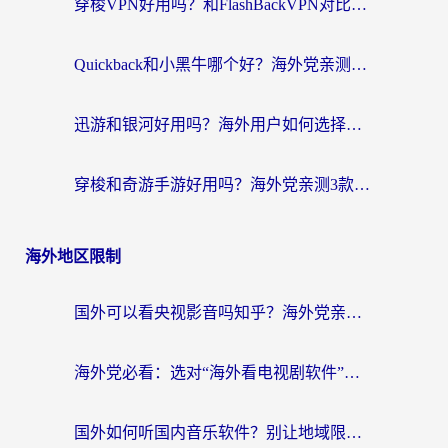
穿梭VPN好用吗？和FlashBackVPN对比哪个回国效果更好？
Quickback和小黑牛哪个好？海外党亲测指南，选对回国加速器秒回国内
迅游和银河好用吗？海外用户如何选择回国加速器实现无缝访问国内资源
穿梭和奇游手游好用吗？海外党亲测3款回国加速器，附蜜蜂加速器七天试用攻略
海外地区限制
国外可以看央视影音吗知乎？海外党亲测有效的回国加速方案
海外党必看：选对“海外看电视剧软件”，再也不用愁国内剧刷不了
国外如何听国内音乐软件？别让地域限制，断了你的中文歌单