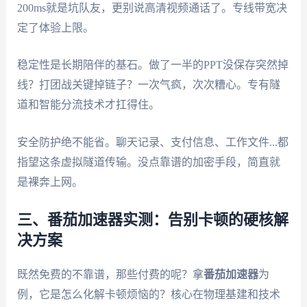
200ms就是坑队友，更别说高清视频通话了。专线带宽决
定了体验上限。
稳定性是长期陪伴的基石。做了一半的PPT没保存突然掉
线？打团战关键掉链子？一次气疯，次次糟心。专有隧
道和智能分流技术才扛得住。
安全防护绝不能省。聊天记录、支付信息、工作文件...都
指望这条虚拟隧道传输。没点靠谱的加密手段，简直就
是裸奔上网。
三、番茄加速器实测：告别卡顿的硬核解
决方案
既然免费的不靠谱，那些付费的呢？拿
番茄加速器
为
例，它是怎么化解卡顿烦恼的？核心在物理基建和技术