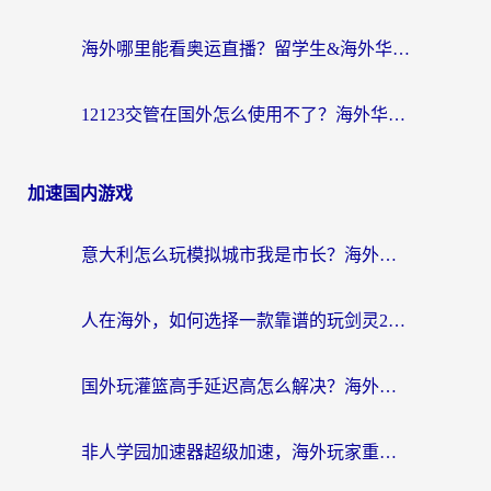
海外哪里能看奥运直播？留学生&海外华人必看的体育赛事观赛终极指南
12123交管在国外怎么使用不了？海外华人必看的无缝访问国内资源指南
加速国内游戏
意大利怎么玩模拟城市我是市长？海外党国服游戏加速终极攻略（附三国3量子特攻解决办法）
人在海外，如何选择一款靠谱的玩剑灵2加速器？
国外玩灌篮高手延迟高怎么解决？海外玩家国服游戏加速终极指南
非人学园加速器超级加速，海外玩家重返国服的通行证