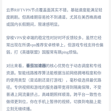
云界RIFTVPN节点覆盖面其实不错，基础速度能满足轻
度刷剧。但高峰期容易抢不到通道，尤其在美西晚高峰
或国内长假期间，限速感明显。
穿梭VPN安卓端的稳定性时好时坏反馈较多，虽然它经
常出现在所谓vpn推荐安卓榜单上，但游戏专线支持也偏
弱，打《英雄联盟》国服常有跳ping烦恼。
对比来看，
番茄加速器
的核心优势在于动态调度和专线
资源。智能线路推荐算法能根据当前网络拥堵程度和你
的使用类型（是追剧还是打游戏），毫秒级选择最优路
径。专供视频和游戏的服务器带宽得到隔离保障，不受
普通上网流量挤占，高峰期照样顺滑。跨平台一致性也
做得更到位，你在手机上暂停的视频，切换到电脑上能
立刻无缝续播。