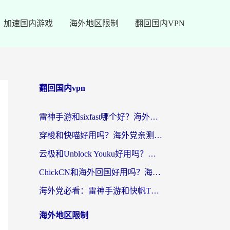
加速国内游戏
海外地区限制
翻回国内VPN
翻回国内vpn
雷神手游和sixfast哪个好？海外党亲测3款回国加速器，教你选对不踩坑
穿梭和快喵好用吗？海外党亲测：小众加速器对比+番茄加速器深度体验
云极和Unblock Youku好用吗？海外党亲测+2026回国加速器避坑指南
ChickCN和海外回国好用吗？海外党2026亲测：从手游到影音，选对加速器的3个关键
海外党必看：雷神手游和快帆TV版好用吗？3步选对回国加速器不踩坑
海外地区限制