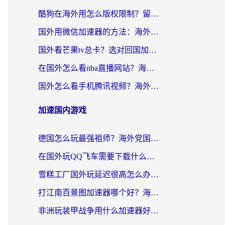
酷狗在海外用怎么版权限制？留学生亲测：3步解决听国内音乐难题
国外用微信加速器的方法：海外党无缝连接国内生活的实用指南
国外看芒果tv总卡？选对回国加速器，轻松追《浪姐》不费劲
在国外怎么看nba直播网站？海外党专属体育观赛指南，告别地区限制！
国外怎么看手机腾讯视频？海外党亲测有效的追剧加速器选择指南
加速国内游戏
德国怎么玩最强祖师？海外党国服游戏加速器选择全攻略（附宝可梦Online实测）
在国外玩QQ飞车需要下载什么加速器呢？海外党亲测有效的国服游戏加速指南
雪糕工厂国外玩延迟很高怎么办？海外玩家国服游戏加速终极攻略（附实测推荐）
打江南百景图加速器哪个好？海外党踩坑N次后，终于找到不卡的秘诀
非洲玩装甲战争用什么加速器好？海外党亲测有效的国服游戏加速方案