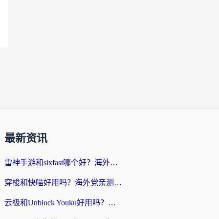
最新资讯
雷神手游和sixfast哪个好？海外党亲测3款回国加速器，教你选对不踩坑
穿梭和快喵好用吗？海外党亲测：小众加速器对比+番茄加速器深度体验
云极和Unblock Youku好用吗？海外党亲测+2026回国加速器避坑指南