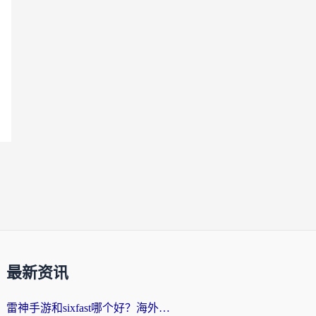
最新资讯
雷神手游和sixfast哪个好？海外党亲测3款回国加速器，教你选对不踩坑