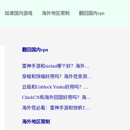
加速国内游戏
海外地区限制
翻回国内vpn
翻回国内vpn
雷神手游和sixfast哪个好？海外党亲测3款回国加速器，教你选对不踩坑
穿梭和快喵好用吗？海外党亲测：小众加速器对比+番茄加速器深度体验
云极和Unblock Youku好用吗？海外党亲测+2026回国加速器避坑指南
ChickCN和海外回国好用吗？海外党2026亲测：从手游到影音，选对加速器的3个关键
海外党必看：雷神手游和快帆TV版好用吗？3步选对回国加速器不踩坑
海外地区限制