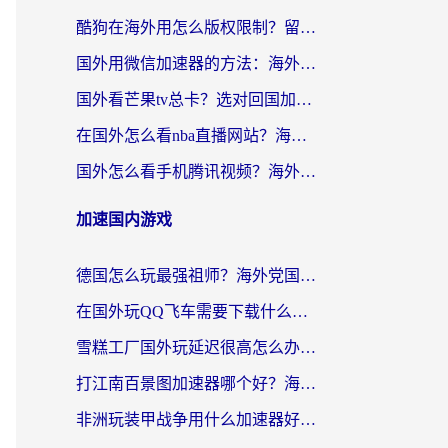
酷狗在海外用怎么版权限制？留学生亲测：3步解决听国内音乐难题
国外用微信加速器的方法：海外党无缝连接国内生活的实用指南
国外看芒果tv总卡？选对回国加速器，轻松追《浪姐》不费劲
在国外怎么看nba直播网站？海外党专属体育观赛指南，告别地区限制！
国外怎么看手机腾讯视频？海外党亲测有效的追剧加速器选择指南
加速国内游戏
德国怎么玩最强祖师？海外党国服游戏加速器选择全攻略（附宝可梦Online实测）
在国外玩QQ飞车需要下载什么加速器呢？海外党亲测有效的国服游戏加速指南
雪糕工厂国外玩延迟很高怎么办？海外玩家国服游戏加速终极攻略（附实测推荐）
打江南百景图加速器哪个好？海外党踩坑N次后，终于找到不卡的秘诀
非洲玩装甲战争用什么加速器好？海外党亲测有效的国服游戏加速方案