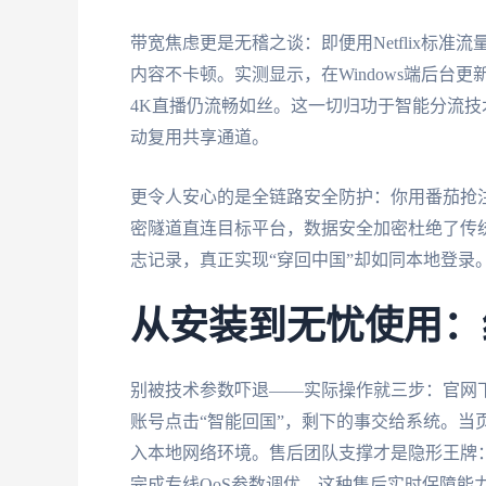
带宽焦虑更是无稽之谈：即便用Netflix标准
内容不卡顿。实测显示，在Windows端后台更新S
4K直播仍流畅如丝。这一切归功于智能分流
动复用共享通道。
更令人安心的是全链路安全防护：你用番茄抢
密隧道直连目标平台，数据安全加密杜绝了传
志记录，真正实现“穿回中国”却如同本地登录
从安装到无忧使用：
别被技术参数吓退——实际操作就三步：官网下载对应
账号点击“智能回国”，剩下的事交给系统。当
入本地网络环境。售后团队支撑才是隐形王牌：
完成专线QoS参数调优，这种售后实时保障能