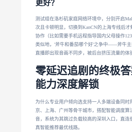
更好？
测试组在洛杉矶家庭网络环境中，分别开启Malus
次且卡顿明显，切换到KanCN的上海专线后
协作（比如需要手机远程指导国内父母操作123
类似地，'斧牛和番茄哪个好'之争中——斧牛
直播即出现音画不同步，被后台挤压流量的体
零延迟追剧的终极答
能力深度解锁
为什么专业用户倾向选支持一人多端设备同时
京、上海、广州等骨干城市，搭配智能调度算
音，系统为其跳过负载较高的深圳入口，直连
真智能推荐最优线路。