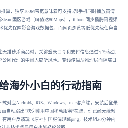
流量推算，独享100M带宽意味着可支持5部手机同时播放高清
team国区游戏（峰值达80Mbps），iPhone同步播腾讯视频
技术优先保障影音游戏数据包，而网页浏览等低优先级任务自
注天猫秒杀商品时，关键登录口令和支付信息通过军标级加
统公网代理的中间人窃听风险。专线传输从物理层面隔离日
。
给海外小白的行动指南
Android、iOS、Windows、mac客户端，安装后登录
页面自动跳出“欢迎使用中国移动服务”提醒，你已经无缝融
有用户反馈玩《原神》国服偶现跳ping，技术组20分钟内
力让非技术背景用户也能轻松驾驭。