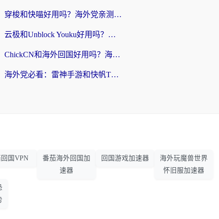
穿梭和快喵好用吗？海外党亲测：小众加速器对比+番茄加速器深度体验
云极和Unblock Youku好用吗？海外党亲测+2026回国加速器避坑指南
ChickCN和海外回国好用吗？海外党2026亲测：从手游到影音，选对加速器的3个关键
海外党必看：雷神手游和快帆TV版好用吗？3步选对回国加速器不踩坑
回国VPN
番茄海外回国加
回国游戏加速器
海外玩魔兽世界
速器
怀旧服加速器
恐
势