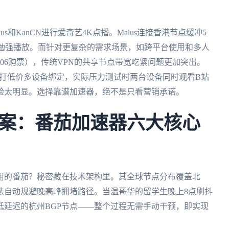
和KanCN进行爱奇艺4K点播。Malus连接香港节点缓冲5
才勉强播放。而针对更复杂的需求场景，如跨平台使用和多人
06购票），传统VPN的共享节点带宽吃紧问题更加突出。
主打低价多设备绑定，实际压力测试时两台设备同时观看B站
验太明显。选择靠谱加速器，绝不是只看营销承诺。
案：番茄加速器六大核心
用的番茄？秘密藏在技术架构里。其全球节点分布覆盖北
法自动规避晚高峰拥堵路径。当温哥华的留学生晚上8点刷抖
低延迟的杭州BGP节点——整个过程无需手动干预，即实现