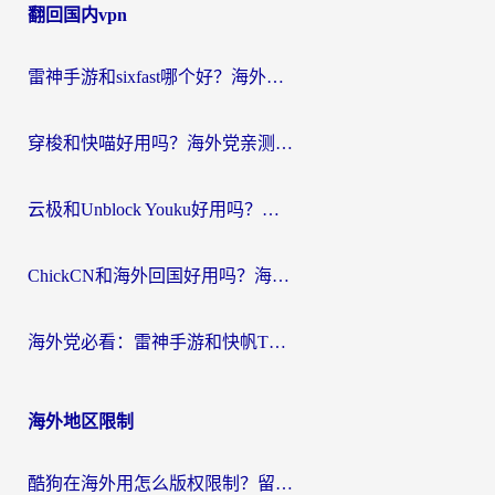
翻回国内vpn
导
航
雷神手游和sixfast哪个好？海外党亲测3款回国加速器，教你选对不踩坑
穿梭和快喵好用吗？海外党亲测：小众加速器对比+番茄加速器深度体验
云极和Unblock Youku好用吗？海外党亲测+2026回国加速器避坑指南
ChickCN和海外回国好用吗？海外党2026亲测：从手游到影音，选对加速器的3个关键
海外党必看：雷神手游和快帆TV版好用吗？3步选对回国加速器不踩坑
海外地区限制
酷狗在海外用怎么版权限制？留学生亲测：3步解决听国内音乐难题