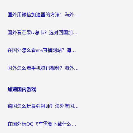
国外用微信加速器的方法：海外党无缝连接国内生活的实用指南
国外看芒果tv总卡？选对回国加速器，轻松追《浪姐》不费劲
在国外怎么看nba直播网站？海外党专属体育观赛指南，告别地区限制！
国外怎么看手机腾讯视频？海外党亲测有效的追剧加速器选择指南
加速国内游戏
德国怎么玩最强祖师？海外党国服游戏加速器选择全攻略（附宝可梦Online实测）
在国外玩QQ飞车需要下载什么加速器呢？海外党亲测有效的国服游戏加速指南