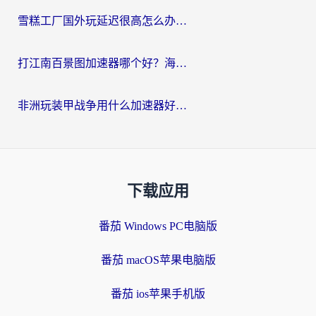
雪糕工厂国外玩延迟很高怎么办？海外玩家国服游戏加速终极攻略（附实测推荐）
打江南百景图加速器哪个好？海外党踩坑N次后，终于找到不卡的秘诀
非洲玩装甲战争用什么加速器好？海外党亲测有效的国服游戏加速方案
下载应用
番茄 Windows PC电脑版
番茄 macOS苹果电脑版
番茄 ios苹果手机版