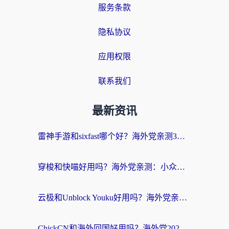
服务条款
隐私协议
应用权限
联系我们
最新资讯
雷神手游和sixfast哪个好？海外党亲测3款回国加速器，教你选对不踩坑
穿梭和快喵好用吗？海外党亲测：小众加速器对比+番茄加速器深度体验
云极和Unblock Youku好用吗？海外党亲测+2026回国加速器避坑指南
ChickCN和海外回国好用吗？海外党2026亲测：从手游到影音，选对加速器的3个关键