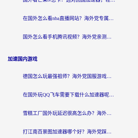
在国外怎么看nba直播网站？海外党专属体育观赛指南，告别地区限制！
国外怎么看手机腾讯视频？海外党亲测有效的追剧加速器选择指南
加速国内游戏
德国怎么玩最强祖师？海外党国服游戏加速器选择全攻略（附宝可梦Online实测）
在国外玩QQ飞车需要下载什么加速器呢？海外党亲测有效的国服游戏加速指南
雪糕工厂国外玩延迟很高怎么办？海外玩家国服游戏加速终极攻略（附实测推荐）
打江南百景图加速器哪个好？海外党踩坑N次后，终于找到不卡的秘诀