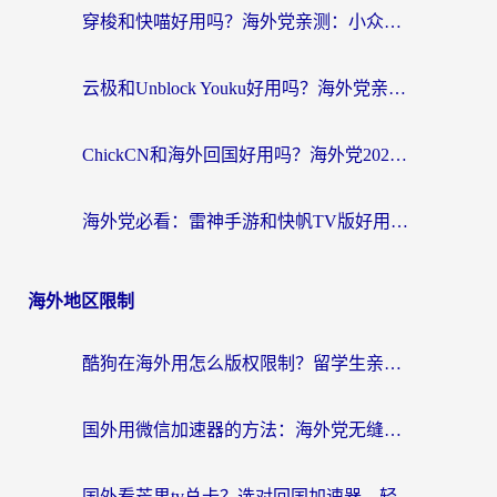
穿梭和快喵好用吗？海外党亲测：小众加速器对比+番茄加速器深度体验
云极和Unblock Youku好用吗？海外党亲测+2026回国加速器避坑指南
ChickCN和海外回国好用吗？海外党2026亲测：从手游到影音，选对加速器的3个关键
海外党必看：雷神手游和快帆TV版好用吗？3步选对回国加速器不踩坑
海外地区限制
酷狗在海外用怎么版权限制？留学生亲测：3步解决听国内音乐难题
国外用微信加速器的方法：海外党无缝连接国内生活的实用指南
国外看芒果tv总卡？选对回国加速器，轻松追《浪姐》不费劲