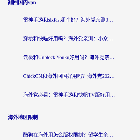
翻回国内vpn
雷神手游和sixfast哪个好？海外党亲测3款回国加速器，教你选对不踩坑
穿梭和快喵好用吗？海外党亲测：小众加速器对比+番茄加速器深度体验
云极和Unblock Youku好用吗？海外党亲测+2026回国加速器避坑指南
ChickCN和海外回国好用吗？海外党2026亲测：从手游到影音，选对加速器的3个关键
海外党必看：雷神手游和快帆TV版好用吗？3步选对回国加速器不踩坑
海外地区限制
酷狗在海外用怎么版权限制？留学生亲测：3步解决听国内音乐难题