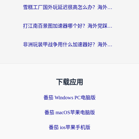
雪糕工厂国外玩延迟很高怎么办？海外玩家国服游戏加速终极攻略（附实测推荐）
打江南百景图加速器哪个好？海外党踩坑N次后，终于找到不卡的秘诀
非洲玩装甲战争用什么加速器好？海外党亲测有效的国服游戏加速方案
下载应用
番茄 Windows PC电脑版
番茄 macOS苹果电脑版
番茄 ios苹果手机版