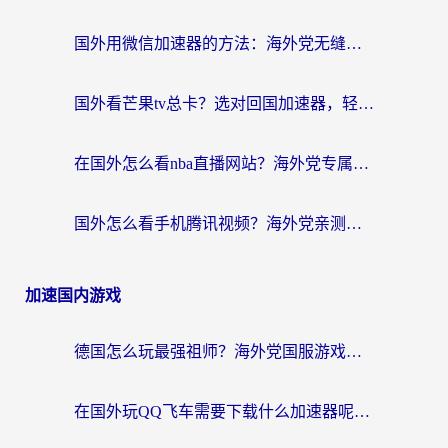
国外用微信加速器的方法：海外党无缝连接国内生活的实用指南
国外看芒果tv总卡？选对回国加速器，轻松追《浪姐》不费劲
在国外怎么看nba直播网站？海外党专属体育观赛指南，告别地区限制！
国外怎么看手机腾讯视频？海外党亲测有效的追剧加速器选择指南
加速国内游戏
德国怎么玩最强祖师？海外党国服游戏加速器选择全攻略（附宝可梦Online实测）
在国外玩QQ飞车需要下载什么加速器呢？海外党亲测有效的国服游戏加速指南