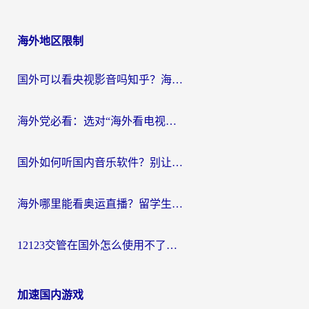
海外地区限制
国外可以看央视影音吗知乎？海外党亲测有效的回国加速方案
海外党必看：选对“海外看电视剧软件”，再也不用愁国内剧刷不了
国外如何听国内音乐软件？别让地域限制，断了你的中文歌单
海外哪里能看奥运直播？留学生&海外华人必看的体育赛事观赛终极指南
12123交管在国外怎么使用不了？海外华人必看的无缝访问国内资源指南
加速国内游戏