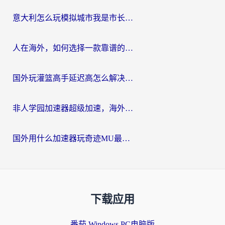
意大利怎么玩模拟城市我是市长？海外党国服游戏加速终极攻略（附三国3量子特攻解决办法）
人在海外，如何选择一款靠谱的玩剑灵2加速器？
国外玩灌篮高手延迟高怎么解决？海外玩家国服游戏加速终极指南
非人学园加速器超级加速，海外玩家重返国服的通行证
国外用什么加速器玩奇迹MU最好？2026海外玩家国服游戏加速全攻略
下载应用
番茄 Windows PC电脑版