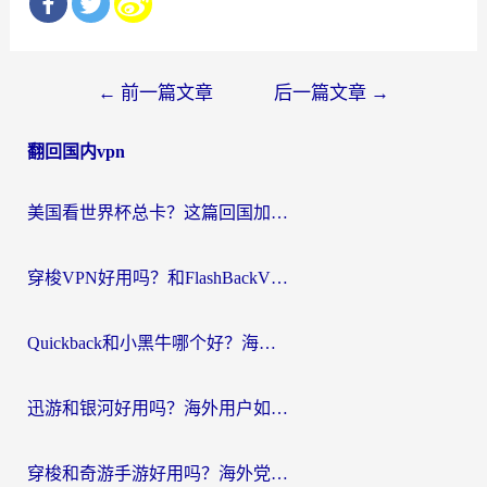
文
←
前一篇文章
后一篇文章
→
章
翻回国内vpn
导
航
美国看世界杯总卡？这篇回国加速器指南帮你无缝刷国内资源（附苹果手机VPN设置步骤）
穿梭VPN好用吗？和FlashBackVPN对比哪个回国效果更好？
Quickback和小黑牛哪个好？海外党亲测指南，选对回国加速器秒回国内
迅游和银河好用吗？海外用户如何选择回国加速器实现无缝访问国内资源
穿梭和奇游手游好用吗？海外党亲测3款回国加速器，附蜜蜂加速器七天试用攻略