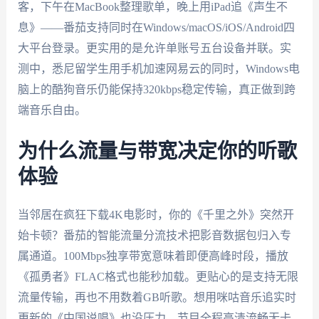
客，下午在MacBook整理歌单，晚上用iPad追《声生不
息》——番茄支持同时在Windows/macOS/iOS/Android四
大平台登录。更实用的是允许单账号五台设备并联。实
测中，悉尼留学生用手机加速网易云的同时，Windows电
脑上的酷狗音乐仍能保持320kbps稳定传输，真正做到跨
端音乐自由。
为什么流量与带宽决定你的听歌
体验
当邻居在疯狂下载4K电影时，你的《千里之外》突然开
始卡顿？番茄的智能流量分流技术把影音数据包归入专
属通道。100Mbps独享带宽意味着即便高峰时段，播放
《孤勇者》FLAC格式也能秒加载。更贴心的是支持无限
流量传输，再也不用数着GB听歌。想用咪咕音乐追实时
更新的《中国说唱》也没压力，节目全程高清流畅无卡