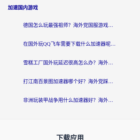
加速国内游戏
德国怎么玩最强祖师？海外党国服游戏加速器选择全攻略（附宝可梦Online实测）
在国外玩QQ飞车需要下载什么加速器呢？海外党亲测有效的国服游戏加速指南
雪糕工厂国外玩延迟很高怎么办？海外玩家国服游戏加速终极攻略（附实测推荐）
打江南百景图加速器哪个好？海外党踩坑N次后，终于找到不卡的秘诀
非洲玩装甲战争用什么加速器好？海外党亲测有效的国服游戏加速方案
下载应用