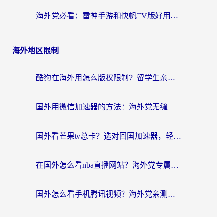
海外党必看：雷神手游和快帆TV版好用吗？3步选对回国加速器不踩坑
海外地区限制
酷狗在海外用怎么版权限制？留学生亲测：3步解决听国内音乐难题
国外用微信加速器的方法：海外党无缝连接国内生活的实用指南
国外看芒果tv总卡？选对回国加速器，轻松追《浪姐》不费劲
在国外怎么看nba直播网站？海外党专属体育观赛指南，告别地区限制！
国外怎么看手机腾讯视频？海外党亲测有效的追剧加速器选择指南