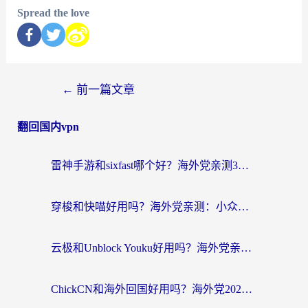
Spread the love
←
前一篇文章
翻回国内vpn
雷神手游和sixfast哪个好？海外党亲测3款回国加速器，教你选对不踩坑
穿梭和快喵好用吗？海外党亲测：小众加速器对比+番茄加速器深度体验
云极和Unblock Youku好用吗？海外党亲测+2026回国加速器避坑指南
ChickCN和海外回国好用吗？海外党2026亲测：从手游到影音，选对加速器的3个关键