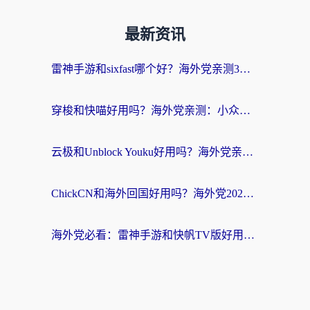
最新资讯
雷神手游和sixfast哪个好？海外党亲测3款回国加速器，教你选对不踩坑
穿梭和快喵好用吗？海外党亲测：小众加速器对比+番茄加速器深度体验
云极和Unblock Youku好用吗？海外党亲测+2026回国加速器避坑指南
ChickCN和海外回国好用吗？海外党2026亲测：从手游到影音，选对加速器的3个关键
海外党必看：雷神手游和快帆TV版好用吗？3步选对回国加速器不踩坑