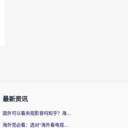
最新资讯
国外可以看央视影音吗知乎？海外党亲测有效的回国加速方案
海外党必看：选对“海外看电视剧软件”，再也不用愁国内剧刷不了