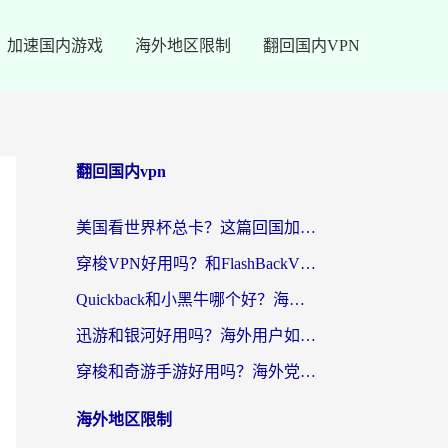
加速国内游戏
海外地区限制
翻回国内VPN
翻回国内vpn
美国看世界杯总卡？这篇回国加速器指南帮你无缝刷国内资源（附苹果手机VPN设置步骤）
穿梭VPN好用吗？和FlashBackVPN对比哪个回国效果更好？
Quickback和小黑牛哪个好？海外党亲测指南，选对回国加速器秒回国内
迅游和银河好用吗？海外用户如何选择回国加速器实现无缝访问国内资源
穿梭和奇游手游好用吗？海外党亲测3款回国加速器，附蜜蜂加速器七天试用攻略
海外地区限制