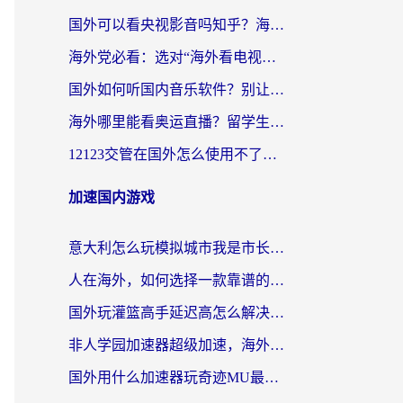
国外可以看央视影音吗知乎？海外党亲测有效的回国加速方案
海外党必看：选对“海外看电视剧软件”，再也不用愁国内剧刷不了
国外如何听国内音乐软件？别让地域限制，断了你的中文歌单
海外哪里能看奥运直播？留学生&海外华人必看的体育赛事观赛终极指南
12123交管在国外怎么使用不了？海外华人必看的无缝访问国内资源指南
加速国内游戏
意大利怎么玩模拟城市我是市长？海外党国服游戏加速终极攻略（附三国3量子特攻解决办法）
人在海外，如何选择一款靠谱的玩剑灵2加速器？
国外玩灌篮高手延迟高怎么解决？海外玩家国服游戏加速终极指南
非人学园加速器超级加速，海外玩家重返国服的通行证
国外用什么加速器玩奇迹MU最好？2026海外玩家国服游戏加速全攻略